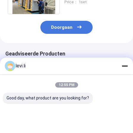
Price： 1set
mm schroef
Doorgaan
Geadviseerde Producten
levi.li
12:55 PM
Good day, what product are you looking for?
MP100FD Extrusie
Plastic Bottle
Volautomatis
Blaasmachine voor
Making Machine
blaasvormmac
Plastic Containers
MP100FD 3
voor 10L cont
Matrijzenkop
Beste prijs
Beste prijs
Beste pri