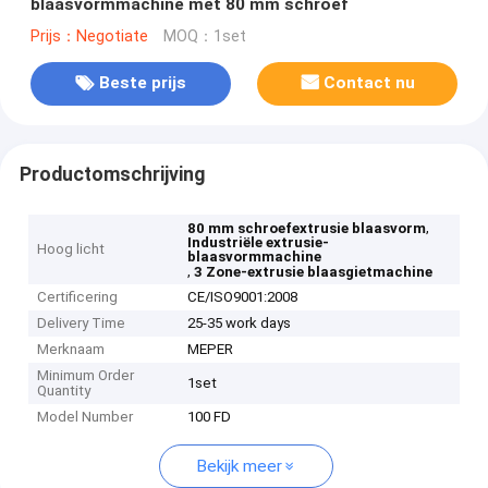
blaasvormmachine met 80 mm schroef
Prijs：Negotiate
MOQ：1set
Beste prijs
Contact nu
Productomschrijving
,
80 mm schroefextrusie blaasvorm
Industriële extrusie-
Hoog licht
blaasvormmachine
,
3 Zone-extrusie blaasgietmachine
Certificering
CE/ISO9001:2008
Delivery Time
25-35 work days
Merknaam
MEPER
Minimum Order
1set
Quantity
Model Number
100 FD
Bekijk meer