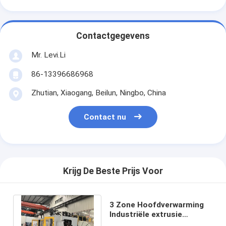
Contactgegevens
Mr. Levi.Li
86-13396686968
Zhutian, Xiaogang, Beilun, Ningbo, China
Contact nu
Krijg De Beste Prijs Voor
3 Zone Hoofdverwarming
Industriële extrusie
blaasvormmachine met 80