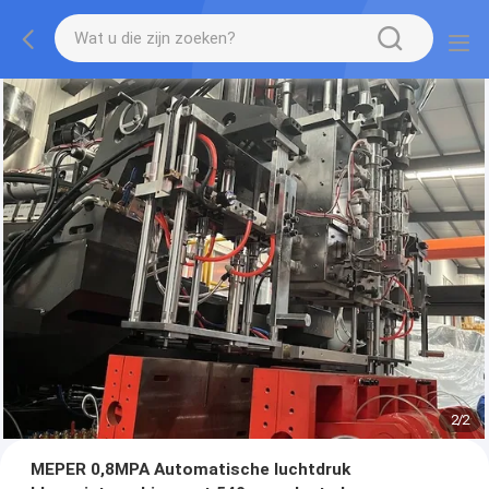
2
/
2
MEPER 0,8MPA Automatische luchtdruk