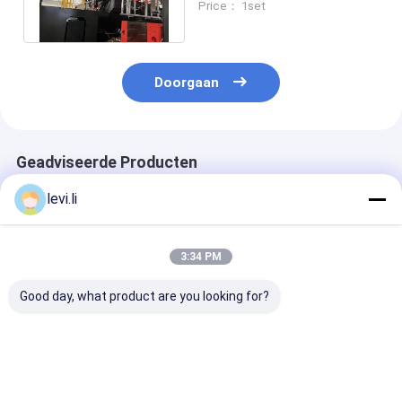
Price： 1set
mm plaat slag
Doorgaan
Geadviseerde Producten
levi.li
3:34 PM
Good day, what product are you looking for?
MP100FD Extrusie
Plastic Bottle
Volautomatis
Blaasmachine voor
Making Machine
blaasvormmac
Plastic Containers
MP100FD 3
voor 10L cont
Matrijzenkop
Beste prijs
Beste prijs
Beste pri