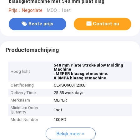
blaasgietmachine met 540 mm plaat slag
Prijs：Negotiate
MOQ：1set
Beste prijs
Contact nu
Productomschrijving
540 mm Plate Stroke Blow Molding
Machine
Hoog licht
,
,
MEPER blaasgietmachine
0.8MPA blaasgietmachine
Certificering
CE/ISO9001:2008
Delivery Time
25-35 work days
Merknaam
MEPER
Minimum Order
1set
Quantity
Model Number
100 FD
Bekijk meer