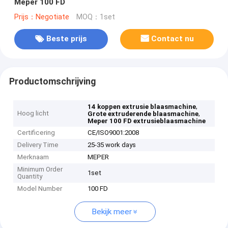
Meper 100 FD
Prijs：Negotiate
MOQ：1set
Beste prijs
Contact nu
Productomschrijving
,
14 koppen extrusie blaasmachine
Hoog licht
,
Grote extruderende blaasmachine
Meper 100 FD extrusieblaasmachine
Certificering
CE/ISO9001:2008
Delivery Time
25-35 work days
Merknaam
MEPER
Minimum Order
1set
Quantity
Model Number
100 FD
Bekijk meer