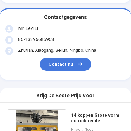
Contactgegevens
Mr. Levi.Li
86-13396686968
Zhutian, Xiaogang, Beilun, Ningbo, China
Contact nu
Krijg De Beste Prijs Voor
14 koppen Grote vorm
extruderende
blaasmachine Meper
Price： 1set