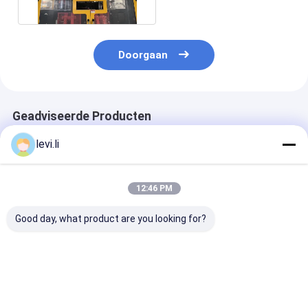
100 FD
Doorgaan
Geadviseerde Producten
levi.li
12:46 PM
Good day, what product are you looking for?
MP100FD Extrusie
Plastic Bottle
Volautomatis
Blaasmachine voor
Making Machine
blaasvormmac
Plastic Containers
MP100FD 3
voor 10L cont
Matrijzenkop
Beste prijs
Beste prijs
Beste pri