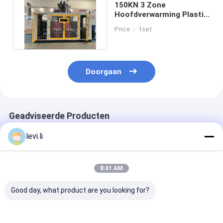
150KN 3 Zone
Hoofdverwarming Plastic
Extrusion Blow Moulding
Price： 1set
Machine
Doorgaan
Geadviseerde Producten
levi.li
8:41 AM
Good day, what product are you looking for?
MP100FD Extrusie
Plastic Bottle
Volautomatis
Blaasmachine voor
Making Machine
blaasvormmac