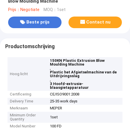
Blow Moulding Machine
Prijs：Negotiate
MOQ：1set
Beste prijs
Contact nu
Productomschrijving
150KN Plastic Extrusion Blow
Moulding Machine
,
Plastic het Afgietselmachine van de
Hoog licht
Uitdrijvingsslag
,
3 Hoofd-extrusie-
blaasgietapparatuur
Certificering
CE/ISO9001:2008
Delivery Time
25-35 work days
Merknaam
MEPER
Minimum Order
1set
Quantity
Model Number
100 FD