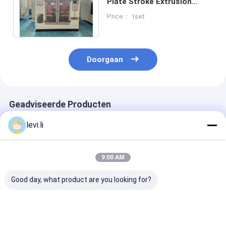
Plate Stroke Extrusion
Moulding Machine
Price： 1set
0,6~0,8MPa Luchtdruk
Doorgaan
Geadviseerde Producten
levi.li
9:00 AM
Good day, what product are you looking for?
MP100FD Extrusie
Plastic Bottle
Volautomatis
Blaasmachine voor
Making Machine
blaasvormmac
Plastic Containers
MP100FD 3
voor 10L cont
Matrijzenkop