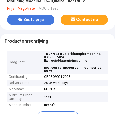
Moulding Machine 0,6~0,8MPa Luchtdruk
Prijs：Negotiate
MOQ：1set
Beste prijs
Contact nu
Productomschrijving
,
150KN Extrusie-blaasgietmachine
0.6~0.8MPa
Extrusieblaasgietmachine
Hoog licht
,
met een vermogen van niet meer dan
50 W
Certificering
CE/ISO9001:2008
Delivery Time
25-35 work days
Merknaam
MEPER
Minimum Order
1set
Quantity
Model Number
mp70fs