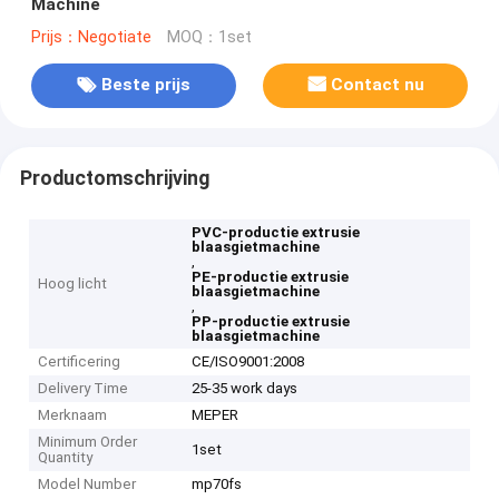
Machine
Prijs：Negotiate
MOQ：1set
Beste prijs
Contact nu
Productomschrijving
PVC-productie extrusie
blaasgietmachine
,
PE-productie extrusie
Hoog licht
blaasgietmachine
,
PP-productie extrusie
blaasgietmachine
Certificering
CE/ISO9001:2008
Delivery Time
25-35 work days
Merknaam
MEPER
Minimum Order
1set
Quantity
Model Number
mp70fs