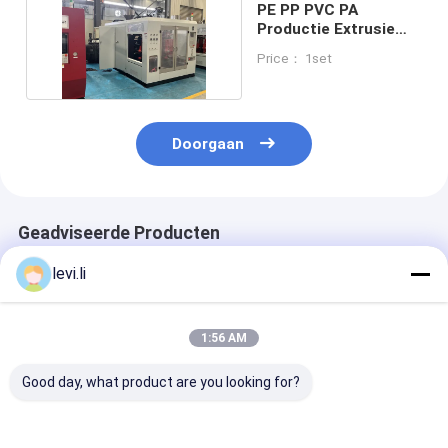
PE PP PVC PA
Productie Extrusie
Blow Molding Machine
Price： 1set
Doorgaan
Geadviseerde Producten
levi.li
1:56 AM
Good day, what product are you looking for?
MP100FD Extrusie
Plastic Bottle
Volautomatis
Blaasmachine voor
Making Machine
blaasvormmac