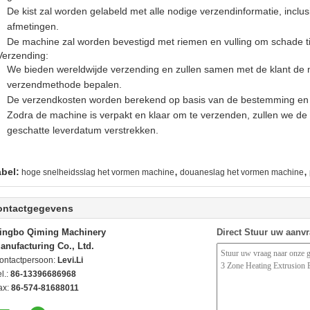
De kist zal worden gelabeld met alle nodige verzendinformatie, inclu
afmetingen.
De machine zal worden bevestigd met riemen en vulling om schade t
Verzending:
We bieden wereldwijde verzending en zullen samen met de klant de m
verzendmethode bepalen.
De verzendkosten worden berekend op basis van de bestemming en 
Zodra de machine is verpakt en klaar om te verzenden, zullen we d
geschatte leverdatum verstrekken.
,
,
abel:
hoge snelheidsslag het vormen machine
douaneslag het vormen machine
ontactgegevens
ingbo Qiming Machinery
Direct Stuur uw aanv
anufacturing Co., Ltd.
ontactpersoon:
Levi.Li
l.:
86-13396686968
ax:
86-574-81688011