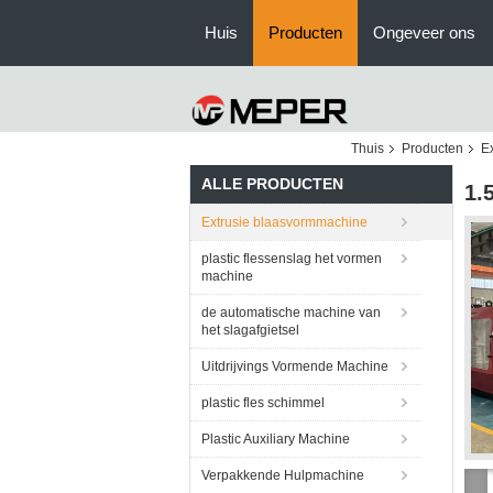
Huis
Producten
Ongeveer ons
Thuis
Producten
E
ALLE PRODUCTEN
1.
Extrusie blaasvormmachine
plastic flessenslag het vormen
machine
de automatische machine van
het slagafgietsel
Uitdrijvings Vormende Machine
plastic fles schimmel
Plastic Auxiliary Machine
Verpakkende Hulpmachine