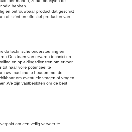
stuks per maand, zodat bedrijven de
e nodig hebben.
ig en betrouwbaar product dat geschikt
 efficiënt en effectief producten van
reide technische ondersteuning en
eren.Ons team van ervaren technici en
fstelling en opleidingsdiensten om ervoor
tot haar volle potentieel te
 om uw machine te houden met de
chikbaar om eventuele vragen of vragen
nen.We zijn vastbesloten om de best
verpakt om een veilig vervoer te