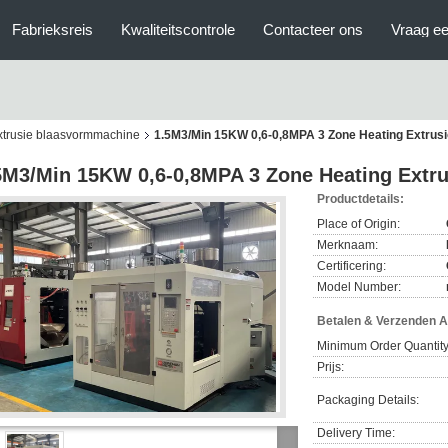
Fabrieksreis
Kwaliteitscontrole
Contacteer ons
Vraag ee
xtrusie blaasvormmachine
1.5M3/Min 15KW 0,6-0,8MPA 3 Zone Heating Extrus
5M3/Min 15KW 0,6-0,8MPA 3 Zone Heating Extr
Productdetails:
Place of Origin:
Merknaam:
Certificering:
Model Number:
Betalen & Verzenden 
Minimum Order Quantity
Prijs:
Packaging Details:
Delivery Time: