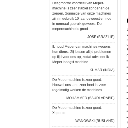
Het grootste voordeel van Meper-
machine is zeer stabiel zonder enige
zorgen. Sommige van onze machines
zijn in gebruik 10 jaar geweest en nog
in normaal gebruik geweest. De
mepermachine is groot.
—— JOSE (BRAZILIË)
Ik houd Meper-van machines wegens
hun dienst. Zij lossen altijd problemen
op tijd voor ons op, zodat adviseer ik
Meper-hoogst machine.
—— KUMAR (INDIA)
De Mepermachine is zeer goed.
Hoewel ons land zeer heet is, zeer
regelmatig werken de machines.
—— MOHAMMED (SAUDI-ARABIË)
De Mepermachine is zeer goed.
Хорошо
—— IWANOWSKI (RUSLAND)