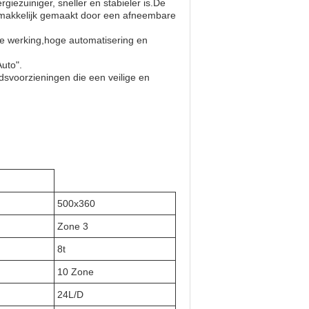
giezuiniger, sneller en stabieler is.De
emakkelijk gemaakt door een afneembare
re werking,hoge automatisering en
Auto".
idsvoorzieningen die een veilige en
500x360
Zone 3
8t
10 Zone
24L/D