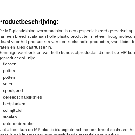
Productbeschrijving:
De MP-plastiekblaasvormmachine is een gespecialiseerd gereedschap d
van een breed scala aan holle plastic producten met een hoog molecula
ideaal voor het produceren van een reeks holle producten, van kleine 5 mil
vaten en alles daartussenin.
Sommige voorbeelden van holle kunststofproducten die met de MP-kun
geproduceerd, zijn:
flessen
potten
potten
vaten
speelgoed
gereedschapskistjes
bedplanken
schrijftafel
stoelen
auto-onderdelen
Niet alleen kan de MP plastic blaasgietmachine een breed scala aan ho