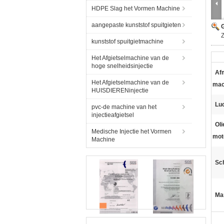
HDPE Slag het Vormen Machine
aangepaste kunststof spuitgieten
G
Z
kunststof spuitgietmachine
Het Afgietselmachine van de
hoge snelheidsinjectie
Af
Het Afgietselmachine van de
mac
HUISDIERENinjectie
Lu
pvc-de machine van het
injectieafgietsel
Oli
Medische Injectie het Vormen
mot
Machine
Sc
Ma