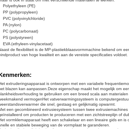
maar is ook in staat om met verschillende materialen te werken.
Polyethyleen (PE)
PP (polypropyleen)
PVC (polyvinylchloride)
PA (nylon)
PC (polycarbonaat)
PS (polystyreen)
EVA (ethyleen-vinylacetaat)
Naast de flexibiliteit is de MP-plastiekblaasvormmachine bekend om ee
eindproduct van hoge kwaliteit en aan de vereiste specificaties voldoet.
Kenmerken:
Het extruderingsapparaat is ontworpen met een variabele frequentiemoto
het blazen kan aanpassen.Deze eigenschap maakt het mogelijk om ee
slankheidsverhouding te gebruiken om een breed scala aan materialen
weekmakend vermogenHet vatverwarmingssysteem is computergestuurd
weerstandsverwarmer die snel, gestaag en gelijkmatig opwarmt.
Met een gecombineerd extrusiesysteem tussen twee extrusiemachines
geïnstalleerd om producten te produceren met een zichtstreeplijn of d
Het vormklemapparaat heeft een schakelaar en een lineaire gids en is
snelle en stabiele beweging van de vormplaat te garanderen.