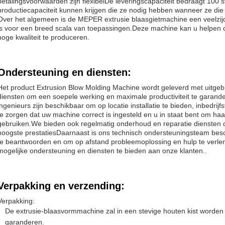
betalingsvoorwaarden zijn flexibelDe leveringscapaciteit bedraagt 100 
productiecapaciteit kunnen krijgen die ze nodig hebben wanneer ze di
Over het algemeen is de MEPER extrusie blaasgietmachine een veelzijd
is voor een breed scala van toepassingen.Deze machine kan u helpen om
hoge kwaliteit te produceren.
Ondersteuning en diensten:
Het product Extrusion Blow Molding Machine wordt geleverd met uitgeb
diensten om een soepele werking en maximale productiviteit te garand
ingenieurs zijn beschikbaar om op locatie installatie te bieden, inbedrij
te zorgen dat uw machine correct is ingesteld en u in staat bent om haar 
gebruiken.We bieden ook regelmatig onderhoud en reparatie diensten
hoogste prestatiesDaarnaast is ons technisch ondersteuningsteam bes
te beantwoorden en om op afstand probleemoplossing en hulp te verle
mogelijke ondersteuning en diensten te bieden aan onze klanten..
Verpakking en verzending:
Verpakking:
De extrusie-blaasvormmachine zal in een stevige houten kist worden 
garanderen.