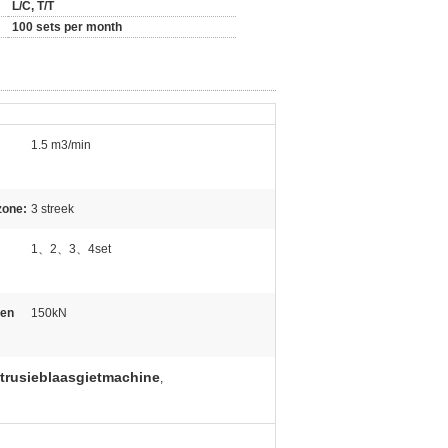
L/C, T/T
100 sets per month
1.5 m3/min
zone:
3 streek
1、2、3、4set
pen
150kN
trusieblaasgietmachine
,