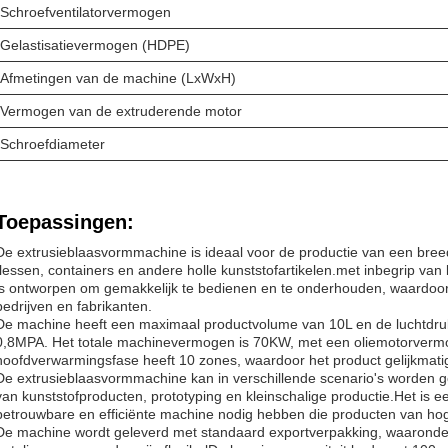
Schroefventilatorvermogen
Gelastisatievermogen (HDPE)
Afmetingen van de machine (LxWxH)
Vermogen van de extruderende motor
Schroefdiameter
Toepassingen:
De extrusieblaasvormmachine is ideaal voor de productie van een bre
flessen, containers en andere holle kunststofartikelen.met inbegrip v
is ontworpen om gemakkelijk te bedienen en te onderhouden, waardoor 
bedrijven en fabrikanten.
De machine heeft een maximaal productvolume van 10L en de luchtdruk
0,8MPA. Het totale machinevermogen is 70KW, met een oliemotorver
hoofdverwarmingsfase heeft 10 zones, waardoor het product gelijkmatig
De extrusieblaasvormmachine kan in verschillende scenario's worden 
van kunststofproducten, prototyping en kleinschalige productie.Het is e
betrouwbare en efficiënte machine nodig hebben die producten van hog
De machine wordt geleverd met standaard exportverpakking, waaronder