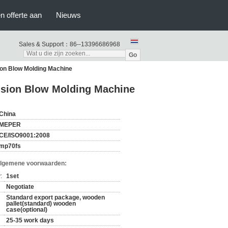
n offerte aan
Nieuws
Sales & Support：
86--13396686968
Go
ion Blow Molding Machine
usion Blow Molding Machine
China
MEPER
CE/ISO9001:2008
mp70fs
Algemene voorwaarden:
:
1set
Negotiate
Standard export package, wooden
pallet(standard) wooden
case(optional)
25-35 work days