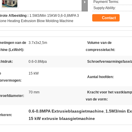
Payment Terms:
Supply Ability:
rote Afbeelding :
1.5M3/Min 15KW 0,6-0,8MPA 3
Contact
one Heating Extrusion Blow Molding Machine
metingen van de
3.7x3x2,5m
Volume van de
hine (LxWxH):
compressielucht:
chtdruk:
0.6-0.8Mpa
Schroefverwarmingsfase/
e
15 kW
Aantal hoofden:
orvermogen:
70 mm
Kracht voor het vastklam
hroefdiameter:
van de vorm:
0.6-0.8MPA Extrusieblaasgietmachine
1.5M3/min Ex
,
rkeren:
15 kW extrusie blaasgietmachine