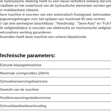
De hydraulische oliekring heeft nu een nieuw verbeterd ontwerp dat ener
installatie en het onderhoud van de hydraulische elementen worden g
en mobiliserbare olietank..
Deze machine is voorzien van een automatisch foutsignaal, betrouwba
gegevensgeheugen voor het opslaan van maximaal 40 sets vormen.
Er zijn drie werkwijzen beschikbaar: "Handmatig", "Semi-Auto" en "Full 
De veiligheidsdeur is voorzien van elektrische en mechanische veilighe
betrouwbare werking garanderen.
Bovendien heeft deze machine een scheve blaasfunctie.
Technische parameters:
Extrusie-blaasgietmachine
Maximale vormgroottes ((WxH)
Schroefverwarmingsfase/zone
Gewicht van de machine
Hoofdverwarmingsstadium/zone
Schroefslankheidsverhouding