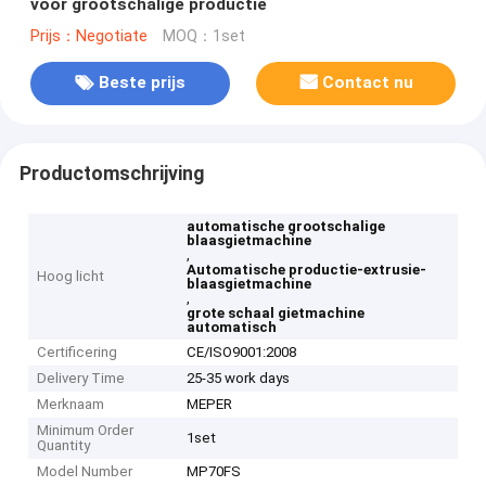
voor grootschalige productie
Prijs：Negotiate
MOQ：1set
Beste prijs
Contact nu
Productomschrijving
automatische grootschalige
blaasgietmachine
,
Automatische productie-extrusie-
Hoog licht
blaasgietmachine
,
grote schaal gietmachine
automatisch
Certificering
CE/ISO9001:2008
Delivery Time
25-35 work days
Merknaam
MEPER
Minimum Order
1set
Quantity
Model Number
MP70FS