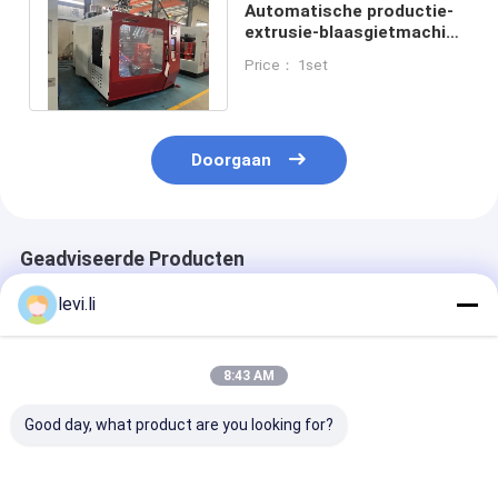
Automatische productie-
extrusie-blaasgietmachine
voor grootschalige
Price： 1set
productie
Doorgaan
Geadviseerde Producten
levi.li
8:43 AM
Good day, what product are you looking for?
MP100FD Extrusie
Plastic Bottle
Volautomatis
Blaasmachine voor
Making Machine
blaasvormmac