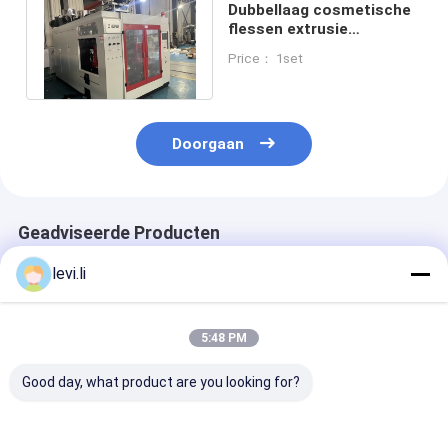
Dubbellaag cosmetische
flessen extrusie
blaasmachine
Price： 1set
Automatische 4 hoofd
Doorgaan
Geadviseerde Producten
levi.li
5:48 PM
Good day, what product are you looking for?
MP100FD Extrusie
Plastic Bottle
Volautomatis
Blaasmachine voor
Making Machine
blaasvormmac