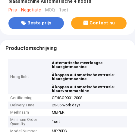
blaasmachine Automatische 4 hoofd
Prijs：Negotiate
MOQ：1set
Beste prijs
Contact nu
Productomschrijving
Automatische meerlaagse
blaasgietmachine
,
4 koppen automatische extrusie-
Hoog licht
blaasgietmachine
,
4 koppen automatische extrusie-
blaasvormmachine
Certificering
CE/ISO9001:2008
Delivery Time
25-35 work days
Merknaam
MEPER
Minimum Order
1set
Quantity
Model Number
MP70FS