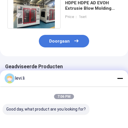
HDPE HDPE AD EVOH
Extrusie Blow Molding
Machine voor
Price： 1set
flessencontainers
Doorgaan
Geadviseerde Producten
levi.li
7:06 PM
Good day, what product are you looking for?
MP100FD Extrusie
Plastic Bottle
Volautomatis
Blaasmachine voor
Making Machine
blaasvormmac