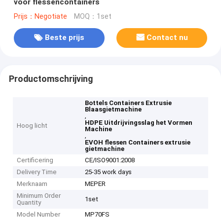
voor flessencontainers
Prijs：Negotiate
MOQ：1set
Beste prijs
Contact nu
Productomschrijving
Bottels Containers Extrusie
Blaasgietmachine
,
HDPE Uitdrijvingsslag het Vormen
Hoog licht
Machine
,
EVOH flessen Containers extrusie
gietmachine
Certificering
CE/ISO9001:2008
Delivery Time
25-35 work days
Merknaam
MEPER
Minimum Order
1set
Quantity
Model Number
MP70FS