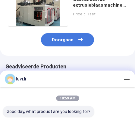
extrusieblaasmachine
voor de productie van
Price： 1set
HDPE
Doorgaan
Geadviseerde Producten
levi.li
10:59 AM
Good day, what product are you looking for?
MP100FD Extrusie
Plastic Bottle
Volautomatis
Blaasmachine voor
Making Machine
blaasvormmac
Plastic Containers
MP100FD 3
voor 10L cont