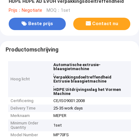
HDPE HDPE AD EVOH verpakkingsdoeltreffendheid
Prijs：Negotiate
MOQ：1set
Beste prijs
Contact nu
Productomschrijving
Automatische extrusie-
blaasgietmachine
,
Verpakkingsdoeltreffendheid
Hoog licht
Extrusie blaasgietmachine
,
HDPE Uitdrijvingsslag het Vormen
Machine
Certificering
CE/ISO9001:2008
Delivery Time
25-35 work days
Merknaam
MEPER
Minimum Order
1set
Quantity
Model Number
MP70FS