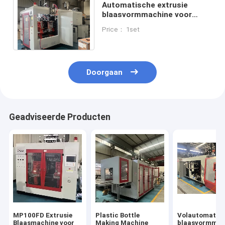
Automatische extrusie
blaasvormmachine voor
HDPE HDPE AD EVOH
Price： 1set
verpakkingsdoeltreffendheid
Doorgaan
Geadviseerde Producten
MP100FD Extrusie
Plastic Bottle
Volautomatis
Blaasmachine voor
Making Machine
blaasvormmac