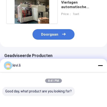
Vierlagen
automatische
extrusie
Price： 1set
blaasgietmachine
Jaar
Doorgaan
Geadviseerde Producten
levi.li
8:41 PM
Good day, what product are you looking for?
MP100FD Extrusie
Plastic Bottle
Volautomatis
Blaasmachine voor
Making Machine
blaasvormmac