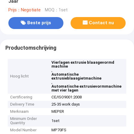
Jaar
Prijs：Negotiate
MOQ：1set
Beste prijs
Contact nu
Productomschrijving
Vierlagen extrusie blaasgevormd
machine
,
Automatische
Hoog licht
extrusieblaasgietmachine
,
Automatische extrusievormmachine
met vier lagen
Certificering
CE/ISO9001:2008
Delivery Time
25-35 work days
Merknaam
MEPER
Minimum Order
1set
Quantity
Model Number
MP70FS