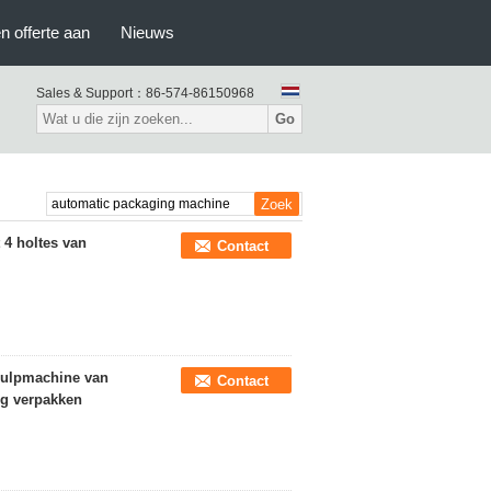
n offerte aan
Nieuws
Sales & Support：
86-574-86150968
Go
4 holtes van
Contact
Hulpmachine van
Contact
ng verpakken