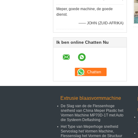
Meper, goede machine, de goede
dienst.
—— JOHN (ZUID-AFRIKA)
Ik ben online Chatten Nu
Extrusie blaasvormmachine
De Slag van de de Flessenhoge
snelheid van China Meper Plastic het
Vormen Machine MP70D-1T met Auto
die Systeem Deflashing
Het Type van Meperhoge snelheid
Servoslag het Vormen Machine,
Flessenslag het Vormen de Structuur