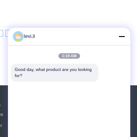
8
9
10
>>
>|
levi.li
1:19 AM
Good day, what product are you looking 
for?
Vraag een offerte aan
n
ng
Verzend
t
E-Mail
Sitemap
c