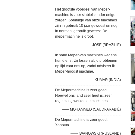
Het grootste voordeel van Meper-
machine is zeer stabiel zonder enige
zorgen. Sommige van onze machines
zijn in gebruik 10 jaar geweest en nog
in normaal gebruik geweest. De
mepermachine is groot.
—— JOSE (BRAZILIË)
Ik houd Meper-van machines wegens
hun dienst. Zij lossen altijd problemen
op tijd voor ons op, zodat adviseer ik
Meper-hoogst machine.
—— KUMAR (INDIA)
De Mepermachine is zeer goed.
Hoewel ons land zeer heet is, zeer
regelmatig werken de machines.
—— MOHAMMED (SAUDI-ARABIË)
De Mepermachine is zeer goed.
Хорошо
—— IWANOWSKI (RUSLAND)