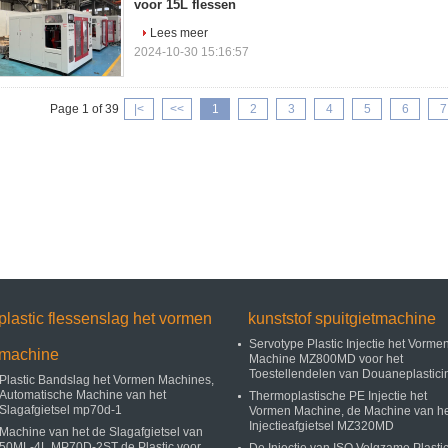
voor 15L flessen
Lees meer
2024-10-30 15:16:57
Page 1 of 39
|<
<<
1
2
3
4
5
6
7
plastic flessenslag het vormen
kunststof spuitgietmachine
Servotype Plastic Injectie het Vorme
machine
Machine MZ800MD voor het
Toestellendelen van Douaneplastici
Plastic Bandslag het Vormen Machines,
Automatische Machine van het
Thermoplastische PE Injectie het
Slagafgietsel mp70d-1
Vormen Machine, de Machine van he
Injectieafgietsel MZ320MD
Machine van het de Slagafgietsel van
50ML-4L MP70D-2ST de Plastic voor
De Injectie van ISO Volgzame Plasti