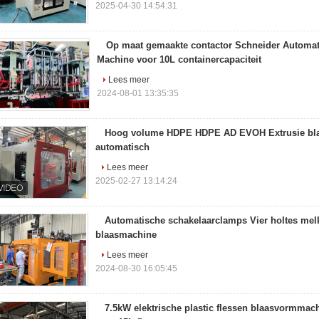
2025-04-30 14:54:31
Op maat gemaakte contactor Schneider Automa
Machine voor 10L containercapaciteit
Lees meer
2024-08-01 13:35:35
Hoog volume HDPE HDPE AD EVOH Extrusie bla
automatisch
Lees meer
2025-02-27 13:14:24
Automatische schakelaarclamps Vier holtes mel
blaasmachine
Lees meer
2024-08-30 16:05:45
7.5kW elektrische plastic flessen blaasvormma