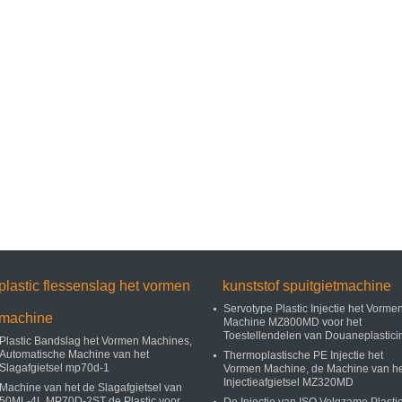
plastic flessenslag het vormen
kunststof spuitgietmachine
Servotype Plastic Injectie het Vorme
machine
Machine MZ800MD voor het
Toestellendelen van Douaneplastici
Plastic Bandslag het Vormen Machines,
Automatische Machine van het
Thermoplastische PE Injectie het
Slagafgietsel mp70d-1
Vormen Machine, de Machine van he
Injectieafgietsel MZ320MD
Machine van het de Slagafgietsel van
50ML-4L MP70D-2ST de Plastic voor
De Injectie van ISO Volgzame Plasti