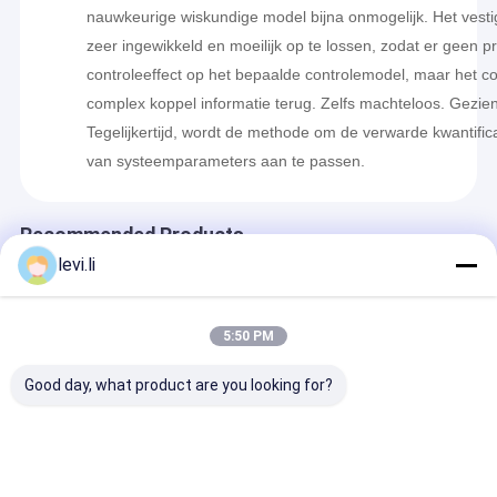
nauwkeurige wiskundige model bijna onmogelijk. Het vestig
zeer ingewikkeld en moeilijk op te lossen, zodat er geen pr
controleeffect op het bepaalde controlemodel, maar het cont
complex koppel informatie terug. Zelfs machteloos. Gezien
Tegelijkertijd, wordt de methode om de verwarde kwantifi
van systeemparameters aan te passen.
Recommended Products
levi.li
5:50 PM
Good day, what product are you looking for?
Dubbellaagvisie-
Food Grade 500 ml
MP70FS
strook-extrusie-
kunststof extrusie
Automatische
blaasgietmachine
blaasvormmachine
machine met
MP100FD
80FDE-4S
vergrendelde