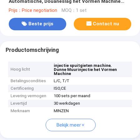
Automatische, Douaneslag het Vormen Machine
0.4mm Muurdikte
Prijs：Price negotiation
MOQ：1 set
Beste prijs
Contact nu
Productomschrijving
,
injectie spuitgieten machine
Hoog licht
Dunne Muurinjectie het Vormen
Machine
Betalingscondities
L/C, T/T
Certificering
ISO,CE
Levering vermogen
100 sets per maand
Levertijd
30 werkdagen
Merknaam
MINZEN
Bekijk meer