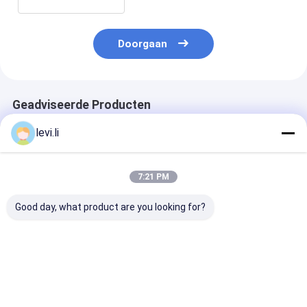
Muurdikte
Doorgaan
Geadviseerde Producten
levi.li
7:21 PM
Good day, what product are you looking for?
Pp-de Injectie van de
Mz-130 het
Dunne van de 
Voedselcontainer
Afgietselmachine
Hoge
het Vormen Machine
van de Hoge
snelheidsinjec
snelheidsinjectie
het Muurpakke
voor
Afgietselmach
Beste prijs
Beste prijs
Beste pri
Eletrical/Medische
Plastic Producten