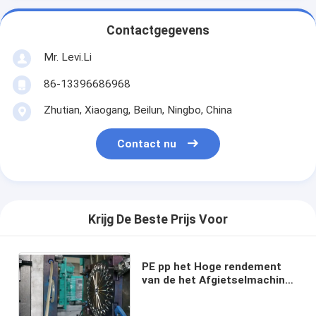
Contactgegevens
Mr. Levi.Li
86-13396686968
Zhutian, Xiaogang, Beilun, Ningbo, China
Contact nu
Krijg De Beste Prijs Voor
PE pp het Hoge rendement
van de het Afgietselmachine
van de Injectieslag voor
Lepelvork en Mes mz-130