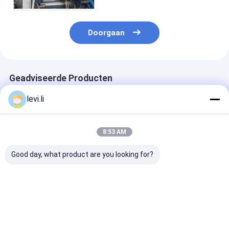
Doorgaan
Geadviseerde Producten
levi.li
8:53 AM
Good day, what product are you looking for?
Pp-de Injectie van de
Mz-130 het
Dunne van de 
Voedselcontainer
Afgietselmachine
Hoge
het Vormen Machine
van de Hoge
snelheidsinjec
snelheidsinjectie
het Muurpakke
voor
Afgietselmach
Beste prijs
Beste prijs
Beste pri
Eletrical/Medische
Plastic Producten