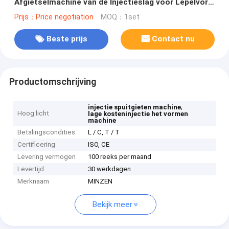
Afgietselmachine van de Injectieslag voor Lepelvork
en Mes mz-130
Prijs：Price negotiation
MOQ：1set
Beste prijs
Contact nu
Productomschrijving
,
injectie spuitgieten machine
Hoog licht
lage kosteninjectie het vormen
machine
Betalingscondities
L / C, T / T
Certificering
ISO, CE
Levering vermogen
100 reeks per maand
Levertijd
30 werkdagen
Merknaam
MINZEN
Bekijk meer