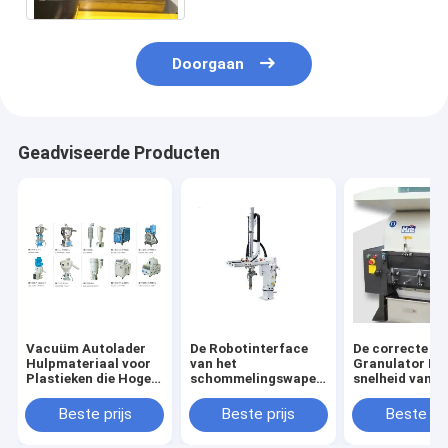
Doorgaan
Geadviseerde Producten
Vacuüm Autolader
De Robotinterface
De correcte
Hulpmateriaal voor
van het
Granulator Me
Plastieken die Hoge
schommelingswapen
snelheid van d
Prestaties verwerken
voor de Plastic
Bewijsmaalma
Machinecnc Norm
Beste prijs
Beste prijs
Beste pri
van Ce van het
Precisieproces