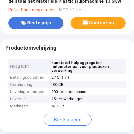
de staal het Materiële Plastic Hulpmachine 13.5KW
Prijs：Price negotiation
MOQ：1 set
Beste prijs
Contact nu
Productomschrijving
,
kunststof hulpaggregaten
Hoog licht
hulpmateriaal voor plastieken
verwerking
Betalingscondities
L / C, T / T
Certificering
ISO,CE
Levering vermogen
100 sets per maand
Levertijd
15 het werkdagen
Merknaam
MEPER
Bekijk meer