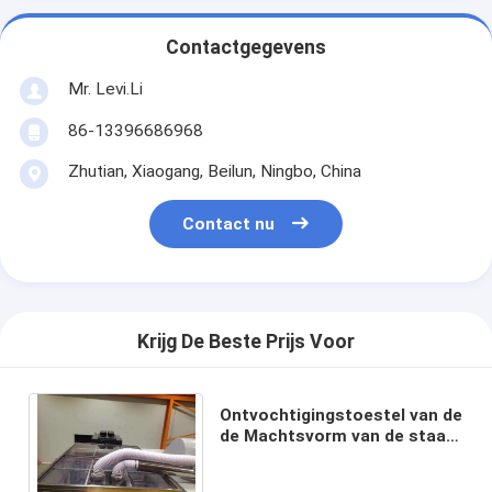
Contactgegevens
Mr. Levi.Li
86-13396686968
Zhutian, Xiaogang, Beilun, Ningbo, China
Contact nu
Krijg De Beste Prijs Voor
Ontvochtigingstoestel van de
de Machtsvorm van de staal
het Materiële Plastic
Hulpmachine 13.5KW