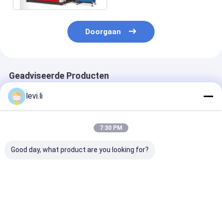
Doorgaan
Geadviseerde Producten
levi.li
7:30 PM
Good day, what product are you looking for?
Plastic flessenlek het
Het automatische
Industriële
Testen Machine
Multi Hoofd Plastic
Verpakkende
Meetapparaat van
Automatische 
het Flessenlek
Kappenpakjes 
Assistentmach
Beste prijs
Beste prijs
Beste pri
volledig Machi
opnemen