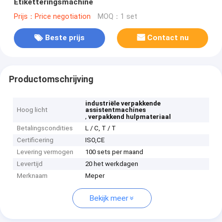
Etiketteringsmachine
Prijs：Price negotiation
MOQ：1 set
Beste prijs
Contact nu
Productomschrijving
industriële verpakkende
Hoog licht
assistentmachines
,
verpakkend hulpmateriaal
Betalingscondities
L / C, T / T
Certificering
ISO,CE
Levering vermogen
100 sets per maand
Levertijd
20 het werkdagen
Merknaam
Meper
Bekijk meer