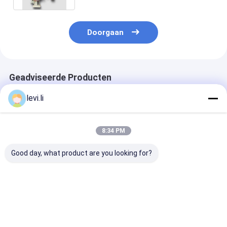
Doorgaan
Geadviseerde Producten
levi.li
8:34 PM
Good day, what product are you looking for?
Vacuüm Autolader
De Robotinterface
De correcte
Hulpmateriaal voor
van het
Granulator Me
Plastieken die Hoge
schommelingswapen
snelheid van d
Prestaties verwerken
voor de Plastic
Bewijsmaalma
Machinecnc Norm
Beste prijs
Beste prijs
Beste pri
van Ce van het
Precisieproces