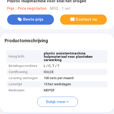
Plastic Hulpmachine voor snel het Drogen
Prijs：Price negotiation
MOQ：1 set
Beste prijs
Contact nu
Productomschrijving
,
plastic assistentmachine
Hoog licht
hulpmateriaal voor plastieken
verwerking
Betalingscondities
L / C, T / T
Certificering
ISO,CE
Levering vermogen
100 sets per maand
Levertijd
15 het werkdagen
Merknaam
MEPER
Bekijk meer