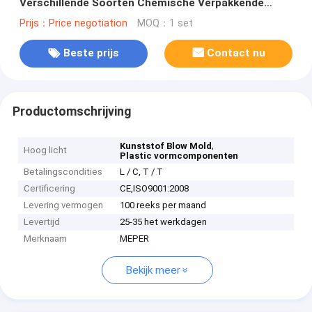
Verschillende Soorten Chemische Verpakkende
Flessen
Prijs：Price negotiation
MOQ：1 set
Beste prijs
Contact nu
Productomschrijving
,
Kunststof Blow Mold
Hoog licht
Plastic vormcomponenten
Betalingscondities
L / C, T / T
Certificering
CE,ISO9001:2008
Levering vermogen
100 reeks per maand
Levertijd
25-35 het werkdagen
Merknaam
MEPER
Bekijk meer