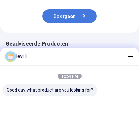
Doorgaan
Geadviseerde Producten
levi.li
12:54 PM
Good day, what product are you looking for?
plastic de Vormdelen
HDPE van de
HDPE Plastic 
van 500ml 700ml 1L,
lotionfles Slagvorm
Flessenvorm v
Plastic
met het defleshing
Smeermiddelc
Vormcomponenten 1
van systeem
Jaargarantie
Beste prijs
Beste prijs
Beste pri