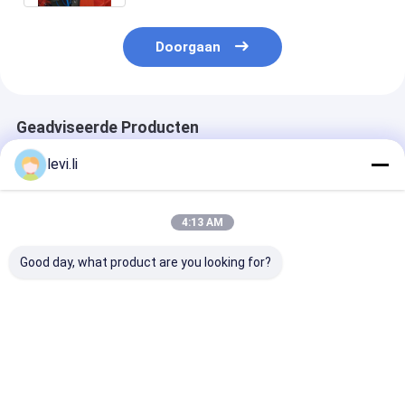
Doorgaan
Geadviseerde Producten
levi.li
4:13 AM
Good day, what product are you looking for?
plastic de Vormdelen
HDPE van de
HDPE Plastic 
van 500ml 700ml 1L,
lotionfles Slagvorm
Flessenvorm v
Plastic
met het defleshing
Smeermiddelc
Vormcomponenten 1
van systeem
Jaargarantie
Beste prijs
Beste prijs
Beste pri