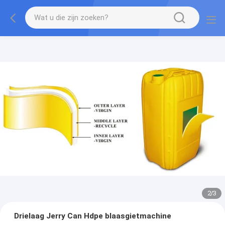
2
/
3
Drielaag Jerry Can Hdpe blaasgietmachine