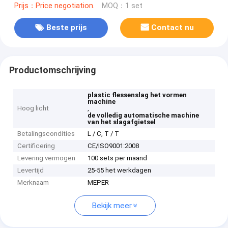
Prijs：Price negotiation.
MOQ：1 set
Beste prijs
Contact nu
Productomschrijving
plastic flessenslag het vormen
machine
Hoog licht
,
de volledig automatische machine
van het slagafgietsel
Betalingscondities
L / C, T / T
Certificering
CE/ISO9001:2008
Levering vermogen
100 sets per maand
Levertijd
25-55 het werkdagen
Merknaam
MEPER
Bekijk meer