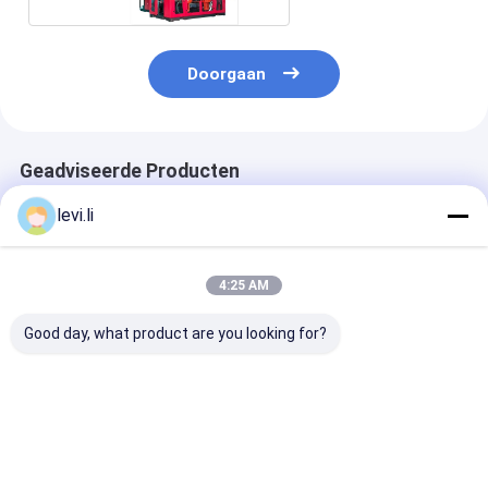
Doorgaan
Geadviseerde Producten
levi.li
4:25 AM
Good day, what product are you looking for?
Drie-laags
2L - HDPE van 10L
10L HDPE van 
chemische fles
MP80D de Machine
watertank Sla
volautomatische
van het Slagafgietsel
Vormen
blaasmachine
voor Medische
Hydraulische
Container
Machine Gedr
Beste prijs
Beste prijs
Beste pri
met Ce-Norm