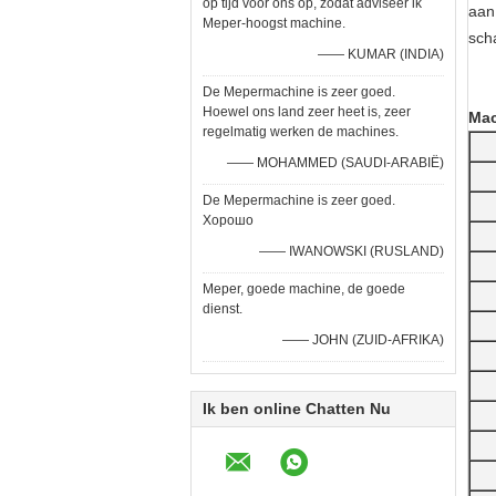
op tijd voor ons op, zodat adviseer ik
aan
Meper-hoogst machine.
sch
—— KUMAR (INDIA)
De Mepermachine is zeer goed.
Hoewel ons land zeer heet is, zeer
Mac
regelmatig werken de machines.
—— MOHAMMED (SAUDI-ARABIË)
De Mepermachine is zeer goed.
Хорошо
—— IWANOWSKI (RUSLAND)
Meper, goede machine, de goede
dienst.
—— JOHN (ZUID-AFRIKA)
Ik ben online Chatten Nu