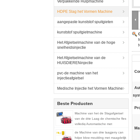
Verpakkende Hulpmachine
HDPE Slag het Vormen Machine
aangepaste kunststof spuitgieten
kunststof spuitgietmachine
G
Het Afgietselmachine van de hoge
snelheidsinjectie
Het Afgietselmachine van de
HUISDIERENinjectie
Con
pvc-de machine van het
injectieafgietsel
Aut
Medische Injectie het Vormen Machine
sys
Beste Producten
Pr
Machine van het de Slagafgietsel
van de drie Laag de chemische fles
volledig Automatische met
Ma
maagdelijk en kringloopmateriaal
de Machine van drie laagjerry can
hdpe blow moulding met maagdelijk