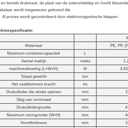
 en bereikt drukmaat, de plaat van de solenoïdeklep en hoofd blazende
akelaar wordt toegewezen geleverd die.
Al proces wordt gecontroleerd door elektromagnetische kleppen.
hinespecificatie:
Materiaal
PE, PP, 
Maximum containercapaciteit
L
Aantal matrijs
reeks
1,
machineafmeting (L×W×H)
M
3.82
Totaal gewicht
ton
Het vastklemmen kracht
kn
Drukcilinder die stroks openen
mm
2
Slag van vormraad
mm
Drukcilindergrootte
mm
4
Maximum vormgrootte (W×H)
mm
4
Vormthinkness
mm
2