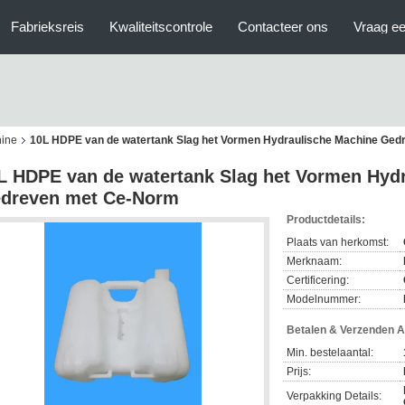
Fabrieksreis
Kwaliteitscontrole
Contacteer ons
Vraag ee
hine
10L HDPE van de watertank Slag het Vormen Hydraulische Machine Ge
L HDPE van de watertank Slag het Vormen Hyd
dreven met Ce-Norm
Productdetails:
Plaats van herkomst:
Merknaam:
Certificering:
Modelnummer:
Betalen & Verzenden 
Min. bestelaantal:
Prijs:
Verpakking Details: