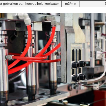
t gebruiken van hoeveelheid koelwater
m3/min