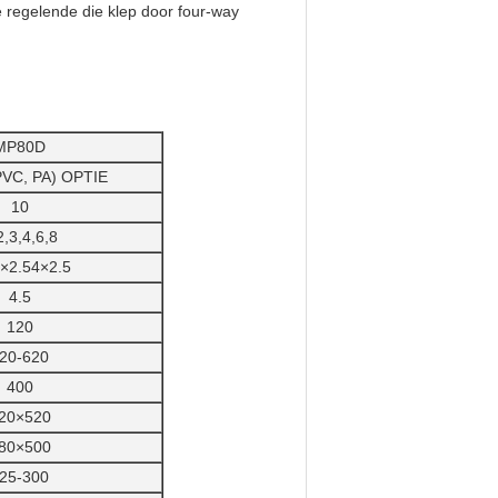
 regelende die klep door four-way
MP80D
(PVC, PA) OPTIE
10
2,3,4,6,8
×2.54×2.5
4.5
120
20-620
400
20×520
80×500
25-300