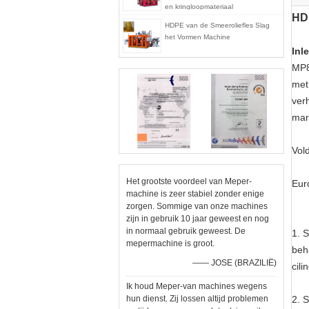
en kringloopmateriaal
HDP
HDPE van de Smeeroliefles Slag
het Vormen Machine
Inl
MP8
met
ver
mar
Vol
Het grootste voordeel van Meper-
Eur
machine is zeer stabiel zonder enige
zorgen. Sommige van onze machines
zijn in gebruik 10 jaar geweest en nog
in normaal gebruik geweest. De
1. 
mepermachine is groot.
beh
—— JOSE (BRAZILIË)
cili
Ik houd Meper-van machines wegens
hun dienst. Zij lossen altijd problemen
2. 