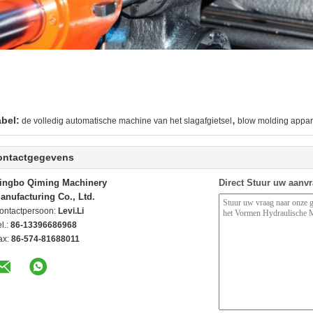
,
abel:
de volledig automatische machine van het slagafgietsel
blow molding appar
ontactgegevens
ingbo Qiming Machinery
Direct Stuur uw aanv
anufacturing Co., Ltd.
ontactpersoon:
Levi.Li
l.:
86-13396686968
ax:
86-574-81688011