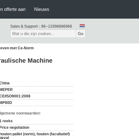
n offerte aan
Nieuws
Sales & Support：
86--13396686968
Go
dreven met Ce-Norm
raulische Machine
China
MEPER
CE/ISO9001:2008
MP80D
Algemene voorwaarden:
1 reeks
Price negotiation
houten pallet (norm), houten (facultatief)
geval