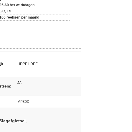
25-60 het werkdagen
L/C, T/T
100 reeksen per maand
jk
HDPE LDPE
JA
steem:
MP80D
lagafgietsel
,