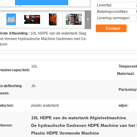
Levertijd:
Betalingscondities:
Levering vermogen:
Contact
rote Afbeelding :
10L HDPE van de watertank Slag
het Vormen Hydraulische Machine Gedreven met Ce-
Norm
10L
Toepasseli
tainercapaciteit:
Materiaal:
o defleshing
JA
Parisonsy
teem:
oducten:
plastic watertank
wijze:
10L HDPE van de watertank Afgietselmachine
,
De hydraulische Gedreven HDPE Machine van het S
rkeren:
Plastic HDPE Vormende Machine