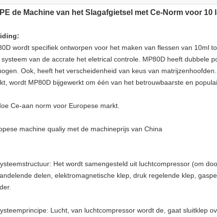
E de Machine van het Slagafgietsel met Ce-Norm voor 10 l
eiding:
0D wordt specifiek ontworpen voor het maken van flessen van 10ml to
 systeem van de accrate het eletrical controle. MP80D heeft dubbele po
hogen. Ook, heeft het verscheidenheid van keus van matrijzenhoofden.
kt, wordt MP80D bijgewerkt om één van het betrouwbaarste en populaire
doe Ce-aan norm voor Europese markt.
opese machine qualiy met de machineprijs van China
Systeemstructuur: Het wordt samengesteld uit luchtcompressor (om door
andelende delen, elektromagnetische klep, druk regelende klep, gasped
nder.
Systeemprincipe: Lucht, van luchtcompressor wordt de, gaat sluitklep o