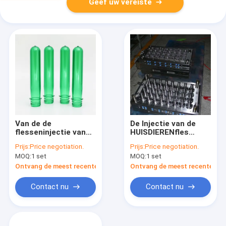
Geef uw vereiste
Van de de
De Injectie van de
flesseninjectie van
HUISDIERENfles
het
Plastic het Vormen
Prijs:
Price negotiation.
Prijs:
Price negotiation.
HUISDIERENvoorvormen
Machine met
MOQ:
1 set
MOQ:
1 set
het Afgietselmachine
Tweelingvervoercilinder
Ontvang de meest recente Prijs
Ontvang de meest recente Prij
Contact nu
Contact nu