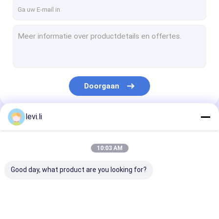
Fabrieksreis
Kwaliteitscontrole
Contacteer ons
Nieuws
Doorgaan
Verzoek om een Citaat
levi.li
Onze Categorieën
Extrusie blaasvormmachine
10:03 AM
plastic flessenslag het vormen machine
Good day, what product are you looking for?
de automatische machine van het slagafgietsel
Uitdrijvings Vormende Machine
Extrusie
plastic flessenslag
de automatisc