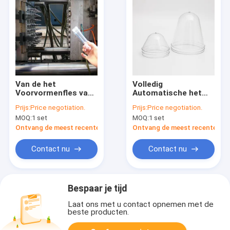
Van de het
Volledig
Voorvormenfles van
Automatische het
het Minieralwater van
mz400md-HUISDIER
Prijs:
Price negotiation.
Prijs:
Price negotiation.
de het
van de het
MOQ:
1 set
MOQ:
1 set
HUISDIERENinjectie
Afgietselmachine
het Afgietselmachine
van de
Ontvang de meest recente Prijs
Ontvang de meest recente Prij
in 20 Seconden-
HUISDIERENinjectie
Cyclusduur
Servobesparingsenergie
Contact nu
Contact nu
Bespaar je tijd
Laat ons met u contact opnemen met de
beste producten.