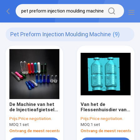
Pet Preform Injection Moulding Machine
(9)
De Machine van het
Van het de
de Injectieafgietsel
Flessenhuisdier van
van de
de Cocokola de
Prijs:
Price negotiation.
Prijs:
Price negotiation.
HUISDIERENfles
Machine van het de
MOQ:
1 set
MOQ:
1 set
Injectieafgietsel met
Robotinterface
Ontvang de meest recente Prijs
Ontvang de meest recente Prij