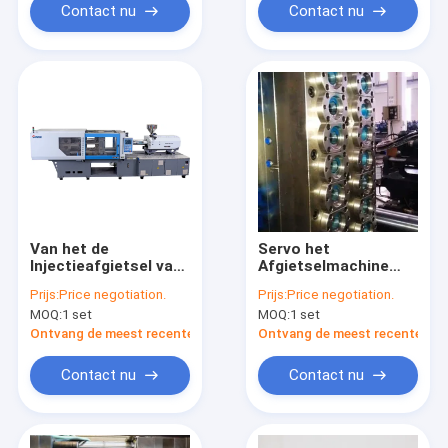
Contact nu
Contact nu
Van het de
Servo het
Injectieafgietsel van
Afgietselmachine
het hoge
van de
Prijs:
Price negotiation.
Prijs:
Price negotiation.
Precisiehuisdier de
HUISDIERENinjectie
MOQ:
1 set
MOQ:
1 set
Machine mz280md-
HUISDIER voor het
Ontvang de meest recente Prijs
Ontvang de meest recente Prij
Voorvormen van de
HUISDIERENfles
Contact nu
Contact nu