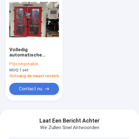
Volledig
automatische
blaasbuigmachine
Prijs:
negotiable
voor PP-PVC
MOQ:
1 set
Ontvang de meest recente Prijs
Contact nu
Huis
Producten
Laat Een Bericht Achter
We Zullen Snel Antwoorden
Ongeveer ons