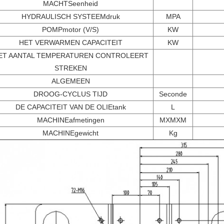
MACHTSeenheid
HYDRAULISCH SYSTEEMdruk
MPA
POMPmotor (V/S)
KW
HET VERWARMEN CAPACITEIT
KW
ET AANTAL TEMPERATUREN CONTROLEERT
STREKEN
ALGEMEEN
DROOG-CYCLUS TIJD
Seconde
DE CAPACITEIT VAN DE OLIEtank
L
MACHINEafmetingen
MXMXM
MACHINEgewicht
Kg