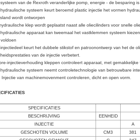
 systeem van de Rexroth veranderlijke pomp, energie - de besparing i
 hydraulische systeem keurt beroemd plastic injectie het vormen hydrau
tsland wordt ontworpen
ydraulische klep wordt geplaatst naast alle oliecilinders voor snelle ol
 hydraulische apparaat kan tweemaal het vastklemmen systeem kiezen
 voldoen
 injectiedeel keurt het dubbele stikstof en patroonontwerp van het de 
heidsprestaties van de injectie verbetert.
pre-injectieverhouding kleppen controleert apparaat, met gemakkelijke 
 hydraulische systeem neemt controletechnologie van betrouwbare inte
e Injectie van machinemovenment
controleren, dicht en open vorm.
CIFICATIES
SPECIFICATIES
BESCHRIJVING
EENHEID
INJECTIE
A
GESCHOTEN VOLUME
CM3
381