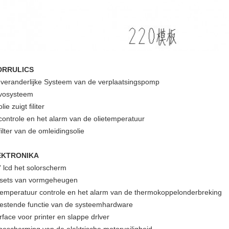
DRRULICS
 veranderlijke Systeem van de verplaatsingspomp
vosysteem
lie zuigt filiter
controle en het alarm van de olietemperatuur
ilter van de omleidingsolie
EKTRONIKA
' lcd het solorscherm
sets van vormgeheugen
temperatuur controle en het alarm van de thermokoppelonderbreking
 testende functie van de systeemhardware
rface voor printer en slappe drlver
bescherming van de elektrische motorveiligheid