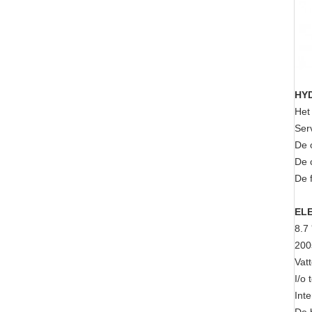
HY
Het
Ser
De o
De 
De f
EL
8.7 
200
Vat
I/o
Inte
De 