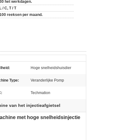
30 het werkdagen.
L / C, T / T
100 reeksen per maand.
lheid:
Hoge snelheidshuisdier
hine Type:
Veranderlijke Pomp
:
Techmation
ne van het injectieafgietsel
chine met hoge snelheidsinjectie