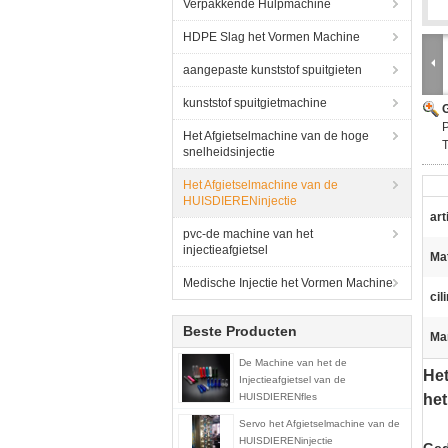
Verpakkende Hulpmachine
HDPE Slag het Vormen Machine
aangepaste kunststof spuitgieten
kunststof spuitgietmachine
G
P
Het Afgietselmachine van de hoge
T
snelheidsinjectie
Het Afgietselmachine van de
HUISDIERENinjectie
art
pvc-de machine van het
injectieafgietsel
Mat
Medische Injectie het Vormen Machine
cil
Beste Producten
Ma
De Machine van het de
Het
Injectieafgietsel van de
HUISDIERENfles
het
Servo het Afgietselmachine van de
HUISDIERENinjectie