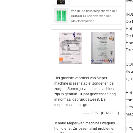
Ged
Van de de flesseninjectie van het
INJ
HUISDIERENvoorvormen het
De 
Afgietselmachine
Het
De t
Hoog
De 
CO
Keu
Het grootste voordeel van Meper-
zij
machine is zeer stabiel zonder enige
zorgen. Sommige van onze machines
Het
zijn in gebruik 10 jaar geweest en nog
in normaal gebruik geweest. De
con
mepermachine is groot.
Ultr
—— JOSE (BRAZILIË)
mac
Ik houd Meper-van machines wegens
HY
hun dienst. Zij lossen altijd problemen