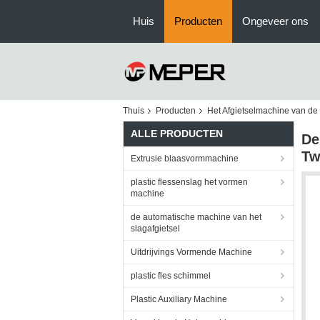
Huis
Producten
Ongeveer ons
Thuis
Producten
Het Afgietselmachine van d
ALLE PRODUCTEN
De
Tw
Extrusie blaasvormmachine
plastic flessenslag het vormen
machine
de automatische machine van het
slagafgietsel
Uitdrijvings Vormende Machine
plastic fles schimmel
Plastic Auxiliary Machine