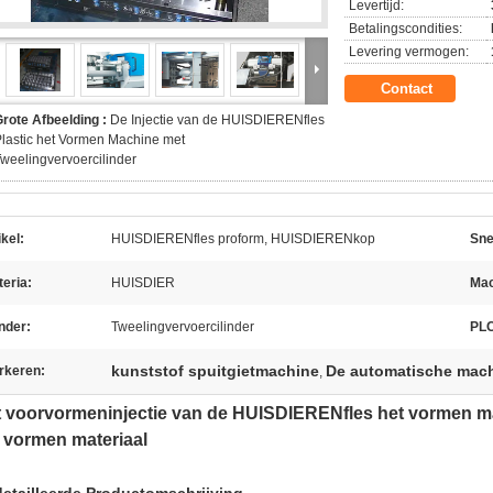
Levertijd:
Betalingscondities:
Levering vermogen:
Contact
rote Afbeelding :
De Injectie van de HUISDIERENfles
lastic het Vormen Machine met
weelingvervoercilinder
ikel:
HUISDIERENfles proform, HUISDIERENkop
Sne
eria:
HUISDIER
Mac
inder:
Tweelingvervoercilinder
PLC
kunststof spuitgietmachine
De automatische machi
rkeren:
,
 voorvormeninjectie van de HUISDIERENfles het vormen ma
 vormen materiaal