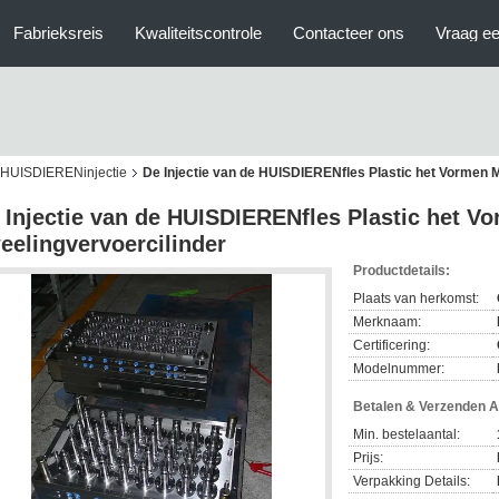
Fabrieksreis
Kwaliteitscontrole
Contacteer ons
Vraag ee
e HUISDIERENinjectie
De Injectie van de HUISDIERENfles Plastic het Vormen 
 Injectie van de HUISDIERENfles Plastic het 
eelingvervoercilinder
Productdetails:
Plaats van herkomst:
Merknaam:
Certificering:
Modelnummer:
Betalen & Verzenden 
Min. bestelaantal:
Prijs:
Verpakking Details: