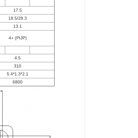
17.5
18.5/28.3
13.1
4+ (PIJP)
4.5
310
5.4*1.3*2.1
6800