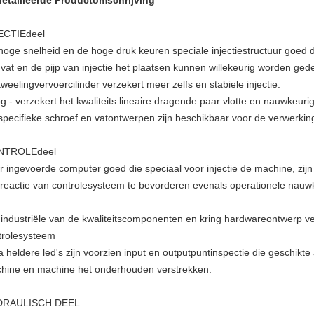
etailleerde Productomschrijving
ECTIEdeel
hoge snelheid en de hoge druk keuren speciale injectiestructuur goed di
 vat en de pijp van injectie het plaatsen kunnen willekeurig worden ge
weelingvervoercilinder verzekert meer zelfs en stabiele injectie.
 - verzekert het kwaliteits lineaire dragende paar vlotte en nauwkeurig
specifieke schroef en vatontwerpen zijn beschikbaar voor de verwerking
NTROLEdeel
r ingevoerde computer goed die speciaal voor injectie de machine, zijn
n reactie van controlesysteem te bevorderen evenals operationele nau
 industriële van de kwaliteitscomponenten en kring hardwareontwerp ve
trolesysteem
a heldere led's zijn voorzien input en outputpuntinspectie die geschikte
hine en machine het onderhouden verstrekken.
DRAULISCH DEEL