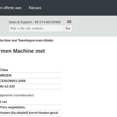
n offerte aan
Nieuws
Sales & Support：
86-574-86150968
Go
Machine met Tweelingvervoercilinder
Vormen Machine met
China
MINZEN
CE/ISO9001:2008
Mz-k2-220
Algemene voorwaarden:
1 set
Price negotiation.
Houten (facultatief) korrel Houten geval