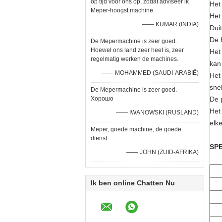
op tijd voor ons op, zodat adviseer ik
Het
Meper-hoogst machine.
Het
—— KUMAR (INDIA)
Dui
De h
De Mepermachine is zeer goed.
Hoewel ons land zeer heet is, zeer
Het
regelmatig werken de machines.
kan
—— MOHAMMED (SAUDI-ARABIË)
Het
snel
De Mepermachine is zeer goed.
Хорошо
De 
Het
—— IWANOWSKI (RUSLAND)
elk
Meper, goede machine, de goede
dienst.
SPE
—— JOHN (ZUID-AFRIKA)
Ik ben online Chatten Nu