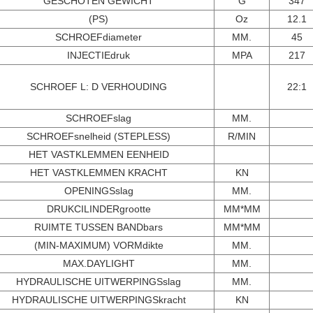
GESCHOTEN GEWICHT
G
347
(PS)
Oz
12.1
SCHROEFdiameter
MM.
45
INJECTIEdruk
MPA
217
SCHROEF L: D VERHOUDING
22:1
SCHROEFslag
MM.
SCHROEFsnelheid (STEPLESS)
R/MIN
HET VASTKLEMMEN EENHEID
HET VASTKLEMMEN KRACHT
KN
OPENINGSslag
MM.
DRUKCILINDERgrootte
MM*MM
RUIMTE TUSSEN BANDbars
MM*MM
(MIN-MAXIMUM) VORMdikte
MM.
MAX.DAYLIGHT
MM.
HYDRAULISCHE UITWERPINGSslag
MM.
HYDRAULISCHE UITWERPINGSkracht
KN