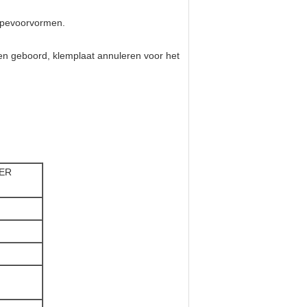
typevoorvormen.
en geboord, klemplaat annuleren voor het
IER