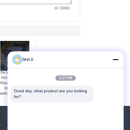
(
0
/ 3000)
levi.li
De Injectie van de
HUISDIERENfles
3:27 PM
Plastic het Vormen
Machine met
Good day, what product are you looking 
eelingvervoercilinder
for?
Vraag een offerte aan
n