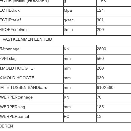
ECTIEgewicht (HUISDIER)
g
1163
ECTIEdruk
Mpa
124
ECTIEtarief
g/sec
301
HROEFsnelheid
t/min
200
T VASTKLEMMEN EENHEID
EMtonnage
KN
2800
EVELslag
mm
560
N.MOLD HOOGTE
mm
200
X.MOLD HOOGTE
mm
630
IMTE TUSSEN BANDbars
mm
610X560
TWERPERtonnage
KN
70
TWERPERslag
mm
185
TWERPERaantal
PC
13
DEREN