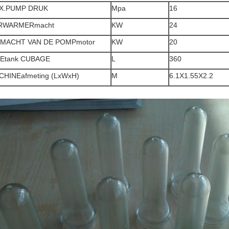
X.PUMP DRUK
Mpa
16
RWARMERmacht
KW
24
 MACHT VAN DE POMPmotor
KW
20
IEtank CUBAGE
L
360
CHINEafmeting (LxWxH)
M
6.1X1.55X2.2