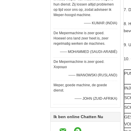
hun dienst. Zij lossen altijd problemen
7. 
op tijd voor ons op, zodat adviseer ik
Meper-hoogst machine.
—— KUMAR (INDIA)
8. 
bev
De Mepermachine is zeer goed.
Hoewel ons land zeer heet is, zeer
regelmatig werken de machines.
9. 
—— MOHAMMED (SAUDI-ARABIË)
10.
De Mepermachine is zeer goed.
Хорошо
PU
—— IWANOWSKI (RUSLAND)
Meper, goede machine, de goede
INJ
dienst.
SC
—— JOHN (ZUID-AFRIKA)
SC
Ik ben online Chatten Nu
GE
VO