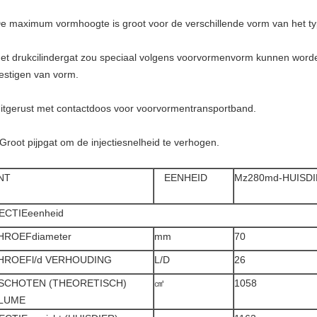
De maximum vormhoogte is groot voor de verschillende vorm van het 
Het drukcilindergat zou speciaal volgens voorvormenvorm kunnen word
estigen van vorm.
Uitgerust met contactdoos voor voorvormentransportband.
 Groot pijpgat om de injectiesnelheid te verhogen.
NT
EENHEID
Mz280md-HUISD
ECTIEeenheid
HROEFdiameter
mm
70
HROEFl/d VERHOUDING
L/D
26
SCHOTEN (THEORETISCH)
㎤
1058
LUME