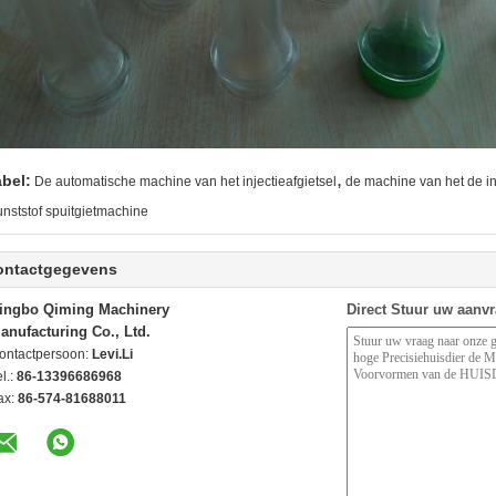
,
abel:
De automatische machine van het injectieafgietsel
de machine van het de in
unststof spuitgietmachine
ontactgegevens
ingbo Qiming Machinery
Direct Stuur uw aanv
anufacturing Co., Ltd.
ontactpersoon:
Levi.Li
l.:
86-13396686968
ax:
86-574-81688011