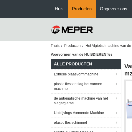
Huis
Producten
Ongeveer ons
Thuis
Producten
Het Afgietselmachine van d
Voorvormen van de HUISDIERENfles
ALLE PRODUCTEN
Va
mz
Extrusie blaasvormmachine
plastic flessenslag het vormen
machine
de automatische machine van het
slagafgietsel
Uitdrijvings Vormende Machine
plastic fles schimmel