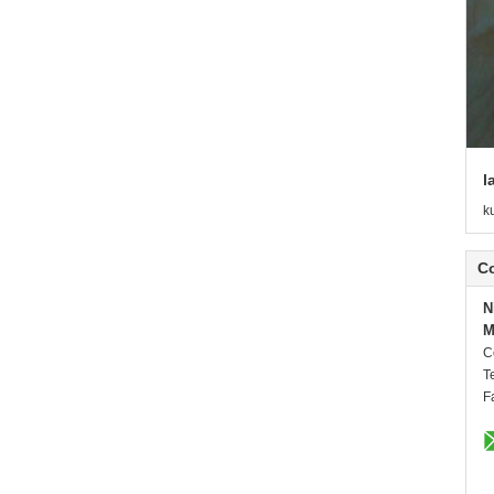
l
k
C
N
M
C
Te
F