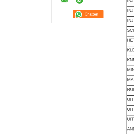
INJ
INJ
INJ
SC
HE
KL
KN
MI
MA
RU
UI
UI
UI
AN