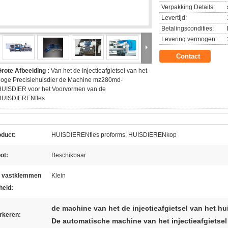
Verpakking Details:
Levertijd:
Betalingscondities:
Levering vermogen:
Contact
rote Afbeelding :
Van het de Injectieafgietsel van het
hoge Precisiehuisdier de Machine mz280md-
HUISDIER voor het Voorvormen van de
HUISDIERENfles
oduct:
HUISDIERENfles proforms, HUISDIERENkop
ot:
Beschikbaar
t vastklemmen
Klein
heid:
de machine van het de injectieafgietsel van het 
rkeren:
De automatische machine van het injectieafgietsel