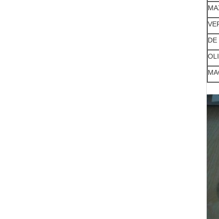
MA
VE
DE
OL
MA