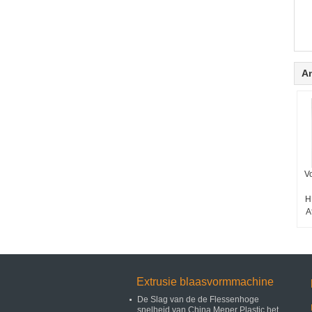
A
V
H
A
H
Se
Extrusie blaasvormmachine
De Slag van de de Flessenhoge
snelheid van China Meper Plastic het