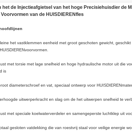
 het de Injectieafgietsel van het hoge Precisiehuisdier 
t Voorvormen van de HUISDIERENfles
hoofdlijnen
Kleine het vastklemmen eenheid met groot geschoten gewicht, geschikt 
 HUISDIERENvoorvormen.
Rust met torsie met lage snelheid en hoge hydraulische motor uit die voo
d is
Groot diameterschroef en vat, speciaal ontwerp voor HUISDIERENmater
Verhoogde uitwerperkracht en slag om de het uitwerpen snelheid te ver
Rust met speciale koelwaterverdeler en samengeperste luchtklep uit voo
otaal gesloten vatdekking die van roestvrij staal voor veilige energie 