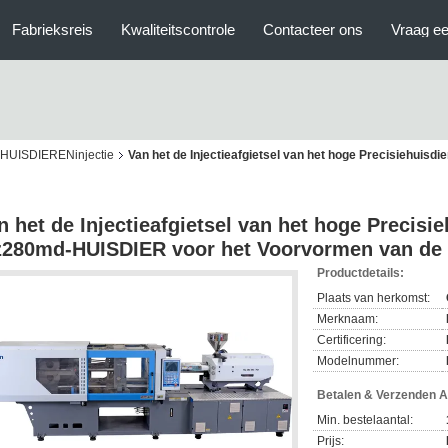
Fabrieksreis
Kwaliteitscontrole
Contacteer ons
Vraag ee
e HUISDIERENinjectie
Van het de Injectieafgietsel van het hoge Precisiehui
n het de Injectieafgietsel van het hoge Precisi
280md-HUISDIER voor het Voorvormen van de
Productdetails:
Plaats van herkomst:
Merknaam:
Certificering:
Modelnummer:
Betalen & Verzenden 
Min. bestelaantal:
Prijs: