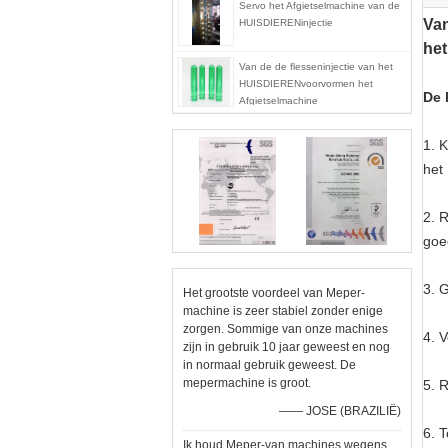
Servo het Afgietselmachine van de
Van
HUISDIERENinjectie
he
Van de de flesseninjectie van het
HUISDIERENvoorvormen het
De 
Afgietselmachine
1. 
het
2. 
goe
3. 
Het grootste voordeel van Meper-
machine is zeer stabiel zonder enige
zorgen. Sommige van onze machines
4. 
zijn in gebruik 10 jaar geweest en nog
in normaal gebruik geweest. De
mepermachine is groot.
5. 
—— JOSE (BRAZILIË)
6. T
Ik houd Meper-van machines wegens