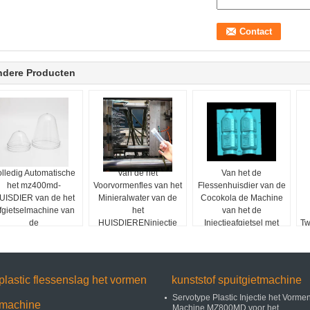
ndere Producten
olledig Automatische
Van de het
Van het de
het mz400md-
Voorvormenfles van het
Flessenhuisdier van de
UISDIER van de het
Minieralwater van de
Cocokola de Machine
fgietselmachine van
het
van het de
de
HUISDIERENinjectie
Injectieafgietsel met
Tw
UISDIERENinjectie
het Afgietselmachine in
Robotinterface
rvobesparingsenergie
20 Seconden-
Cyclusduur
plastic flessenslag het vormen
kunststof spuitgietmachine
Servotype Plastic Injectie het Vorme
machine
Machine MZ800MD voor het