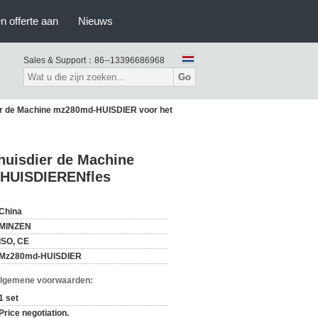
n offerte aan
Nieuws
Sales & Support：
86--13396686968
Go
sdier de Machine mz280md-HUISDIER voor het
ehuisdier de Machine
 HUISDIERENfles
China
MINZEN
ISO, CE
Mz280md-HUISDIER
Algemene voorwaarden:
1 set
Price negotiation.