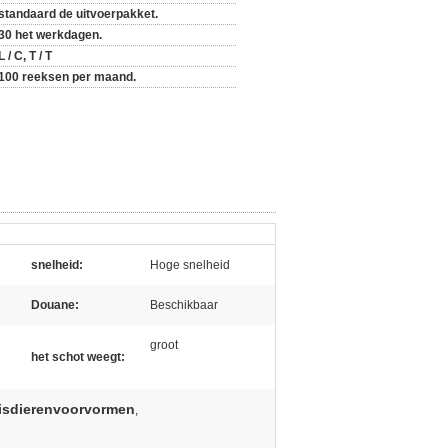
standaard de uitvoerpakket.
30 het werkdagen.
L / C, T / T
100 reeksen per maand.
snelheid:
Hoge snelheid
Douane:
Beschikbaar
groot
het schot weegt:
huisdierenvoorvormen
,