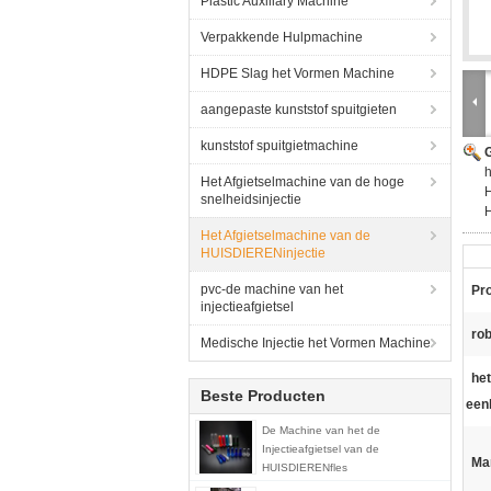
Plastic Auxiliary Machine
Verpakkende Hulpmachine
HDPE Slag het Vormen Machine
aangepaste kunststof spuitgieten
kunststof spuitgietmachine
G
Het Afgietselmachine van de hoge
snelheidsinjectie
Het Afgietselmachine van de
HUISDIERENinjectie
pvc-de machine van het
Pr
injectieafgietsel
rob
Medische Injectie het Vormen Machine
he
Beste Producten
een
De Machine van het de
Injectieafgietsel van de
Ma
HUISDIERENfles