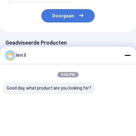
Doorgaan
Geadviseerde Producten
levi.li
5:56 PM
Good day, what product are you looking for?
MZ1200MD het
Schroefpe Plastic
Servotype Plas
Voorvormeninjectie
Injectie het Vormen
Injectie het V
van pp Plastic het
Machine Vijf
Machine MZ1
Vormen Machine
Steuntrapas voor
met NR12-No
voor Stoel met
Plastic Bakken
Beste prijs
Beste prijs
Beste pri
Druksensor