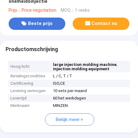
snelheidsinjectie
Prijs：Price negotiation
MOQ：1 reeks
Beste prijs
Contact nu
Productomschrijving
,
large injection molding machine
Hoog licht
injection molding equipment
Betalingscondities
L / C, T / T
Certificering
ISO,CE
Levering vermogen
10 sets per maand
Levertijd
60 het werkdagen
Merknaam
MINZEN
Bekijk meer