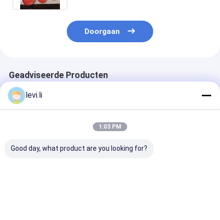
Doorgaan
Geadviseerde Producten
levi.li
1:03 PM
Good day, what product are you looking for?
Pp-de Injectie van de
Mz-130 het
Dunne van de 
Voedselcontainer
Afgietselmachine
Hoge
het Vormen Machine
van de Hoge
snelheidsinjec
snelheidsinjectie
het Muurpakke
voor
Afgietselmach
Beste prijs
Beste prijs
Beste pri
Eletrical/Medische
Plastic Producten