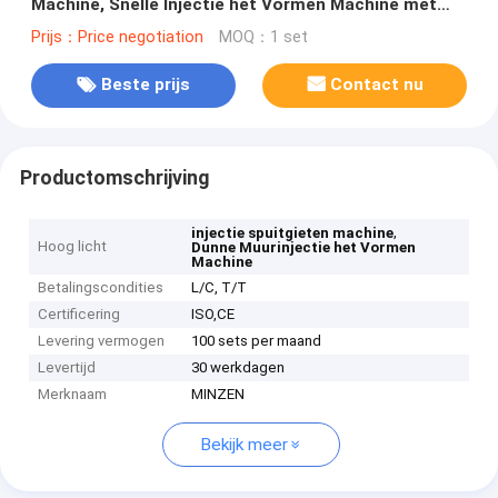
Machine, Snelle Injectie het Vormen Machine met
Servosysteem
Prijs：Price negotiation
MOQ：1 set
Beste prijs
Contact nu
Productomschrijving
,
injectie spuitgieten machine
Hoog licht
Dunne Muurinjectie het Vormen
Machine
Betalingscondities
L/C, T/T
Certificering
ISO,CE
Levering vermogen
100 sets per maand
Levertijd
30 werkdagen
Merknaam
MINZEN
Bekijk meer