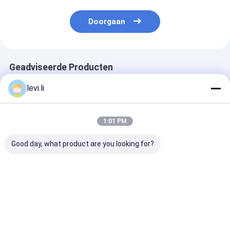
Doorgaan
Geadviseerde Producten
levi.li
1:01 PM
Good day, what product are you looking for?
vervanging van alle
De Injectie van de
De Injectie van
elektrische
spuitinjectie
Plasitcdelen
injectiemachines
Medische het
Medische het
Vormen Machine
Vormen Mach
Reeks Hoge
Beste prijs
Beste prijs
Beste pri
Prestaties