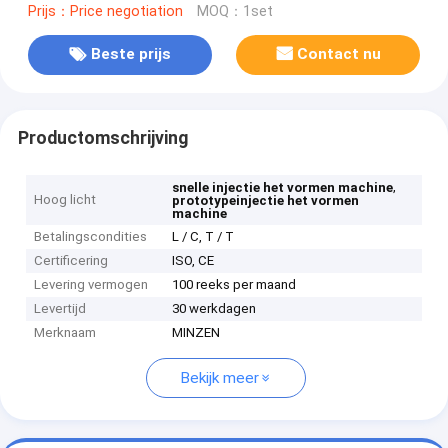
Prijs：Price negotiation
MOQ：1set
Beste prijs
Contact nu
Productomschrijving
,
snelle injectie het vormen machine
Hoog licht
prototypeinjectie het vormen
machine
Betalingscondities
L / C, T / T
Certificering
ISO, CE
Levering vermogen
100 reeks per maand
Levertijd
30 werkdagen
Merknaam
MINZEN
Bekijk meer