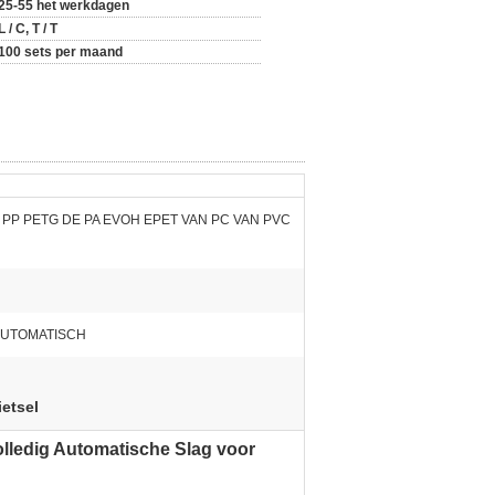
25-55 het werkdagen
L / C, T / T
100 sets per maand
PP PETG DE PA EVOH EPET VAN PC VAN PVC
AUTOMATISCH
etsel
lledig Automatische Slag voor