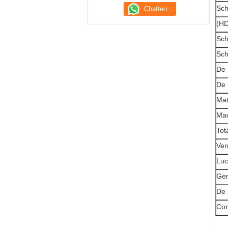
Sch
(HD
Sch
Sch
De 
De 
Mat
Mac
Tot
Ver
Luc
Gem
De 
Con