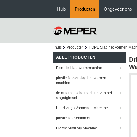
Huis
Producten
Ongeveer ons
Thuis
Producten
HDPE Slag het Vormen Mac
ALLE PRODUCTEN
Dr
Wa
Extrusie blaasvormmachine
plastic flessenslag het vormen
machine
de automatische machine van het
slagafgietsel
Uitdrijvings Vormende Machine
plastic fles schimmel
Plastic Auxiliary Machine