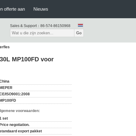
n offerte aan
Nieuws
Sales & Support：
86-574-86150968
Go
erfles
 30L MP100FD voor
China
MEPER
CE/ISO9001:2008
MP100FD
Algemene voorwaarden:
1 set
Price negotiation.
standaard export pakket