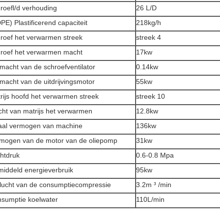
roefl/d verhouding
26 L/D
PE) Plastificerend capaciteit
218kg/h
roef het verwarmen streek
streek 4
roef het verwarmen macht
17kw
macht van de schroefventilator
0.14kw
macht van de uitdrijvingsmotor
55kw
rijs hoofd het verwarmen streek
streek 10
ht van matrijs het verwarmen
12.8kw
aal vermogen van machine
136kw
mogen van de motor van de oliepomp
31kw
htdruk
0.6-0.8 Mpa
iddeld energieverbruik
95kw
lucht van de consumptiecompressie
3.2m ³ /min
sumptie koelwater
110L/min