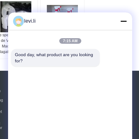
levi.li
e speciale HDPE van
HDPE van Ce de
de Vormcontainer
Standaardmachine van
7:15 AM
Machine van het
het Slagafgietsel voor
lagafgietsel 5L - 10L
de Fles van het
Good day, what product are you looking 
Nevelwater
for?
Vraag een offerte aan
n
ng
Verzend
t
E-Mail
Sitemap
c
|
or
Mobiele site