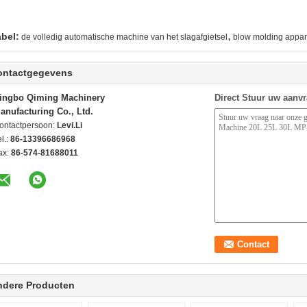
,
abel:
de volledig automatische machine van het slagafgietsel
blow molding appar
ontactgegevens
ingbo Qiming Machinery
Direct Stuur uw aanv
anufacturing Co., Ltd.
ontactpersoon:
Levi.Li
l.:
86-13396686968
ax:
86-574-81688011
ndere Producten