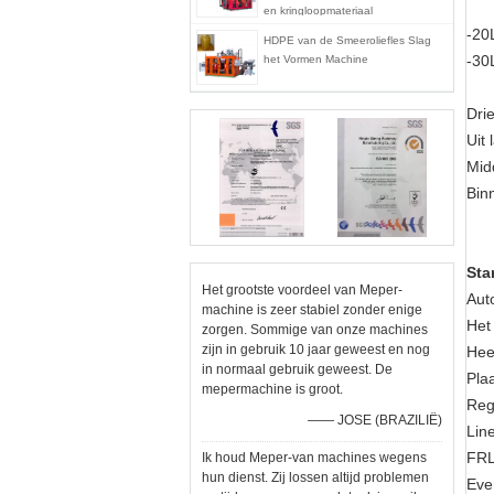
en kringloopmateriaal
-20
HDPE van de Smeeroliefles Slag
-30
het Vormen Machine
Dri
Uit
Mid
Bin
Sta
Het grootste voordeel van Meper-
Aut
machine is zeer stabiel zonder enige
Het
zorgen. Sommige van onze machines
zijn in gebruik 10 jaar geweest en nog
Hee
in normaal gebruik geweest. De
Pla
mepermachine is groot.
Reg
—— JOSE (BRAZILIË)
Lin
FRL
Ik houd Meper-van machines wegens
hun dienst. Zij lossen altijd problemen
Eve