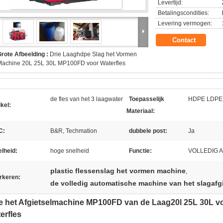
Levertijd:
Betalingscondities:
Levering vermogen:
Contact
rote Afbeelding :
Drie Laaghdpe Slag het Vormen
Machine 20L 25L 30L MP100FD voor Waterfles
de fles van het 3 laagwater
Toepasselijk
HDPE LDPE 
ikel:
Materiaal:
C:
B&R, Techmation
dubbele post:
Ja
lheid:
hoge snelheid
Functie:
VOLLEDIG 
plastic flessenslag het vormen machine
,
rkeren:
de volledig automatische machine van het slagafgi
e het Afgietselmachine MP100FD van de Laag20l 25L 30L vo
erfles