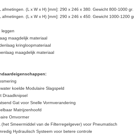
L afmetingen. (L x W x H) [mm]: 290 x 246 x 380. Gewicht 800-1000 gr.
L afmetingen. (L x W x H) [mm]: 290 x 246 x 450. Gewicht 1000-1200 gr
e leggen
 laag maagdelijk
materiaal
denlaag kringloopmateriaal
nenlaag maagdelijk
materiaal
ndaardeigenschappen:
osmering
 water koelde Modulaire Slagspeld
t Draadknipsel
atsend Gat voor Snelle Vormverandering
elbaar Matrijzenhoofd
eaire Omvormer
 (het Smeermiddel van de Filterregelgever) voor Pneumatisch
nredig Hydraulisch Systeem voor betere controle