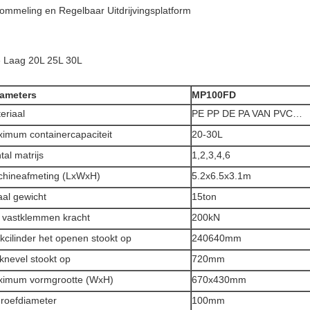
ommeling en Regelbaar Uitdrijvingsplatform
e Laag 20L 25L 30L
ameters
MP100FD
eriaal
PE PP DE PA VAN PVC…
imum containercapaciteit
20-30L
tal matrijs
1,2,3,4,6
hineafmeting (LxWxH)
5.2x6.5x3.1m
aal gewicht
15ton
 vastklemmen kracht
200kN
kcilinder het openen stookt op
240640mm
knevel stookt op
720mm
imum vormgrootte (WxH)
670x430mm
roefdiameter
100mm