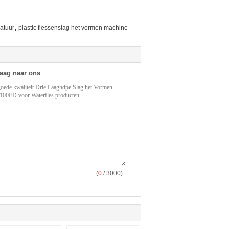
,
atuur
plastic flessenslag het vormen machine
raag naar ons
(
0
/ 3000)