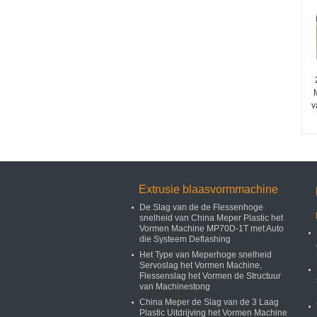
v
Extrusie blaasvormmachine
De Slag van de de Flessenhoge
snelheid van China Meper Plastic het
Vormen Machine MP70D-1T met Auto
die Systeem Deflashing
Het Type van Meperhoge snelheid
Servoslag het Vormen Machine,
Flessenslag het Vormen de Structuur
van Machinestong
China Meper de Slag van de 3 Laag
Plastic Uitdrijving het Vormen Machine