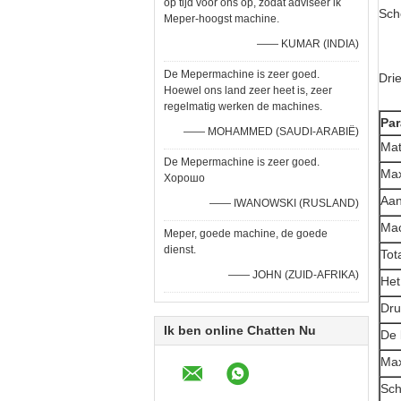
op tijd voor ons op, zodat adviseer ik
Sch
Meper-hoogst machine.
—— KUMAR (INDIA)
De Mepermachine is zeer goed.
Dri
Hoewel ons land zeer heet is, zeer
regelmatig werken de machines.
Par
—— MOHAMMED (SAUDI-ARABIË)
Mat
De Mepermachine is zeer goed.
Max
Хорошо
Aan
—— IWANOWSKI (RUSLAND)
Mac
Meper, goede machine, de goede
dienst.
Tot
—— JOHN (ZUID-AFRIKA)
Het
Dru
Ik ben online Chatten Nu
De 
Max
Sch