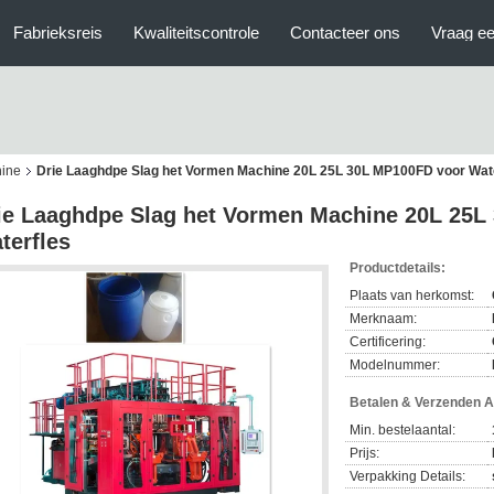
Fabrieksreis
Kwaliteitscontrole
Contacteer ons
Vraag ee
hine
Drie Laaghdpe Slag het Vormen Machine 20L 25L 30L MP100FD voor Wat
ie Laaghdpe Slag het Vormen Machine 20L 25L
terfles
Productdetails:
Plaats van herkomst:
Merknaam:
Certificering:
Modelnummer:
Betalen & Verzenden 
Min. bestelaantal:
Prijs:
Verpakking Details: