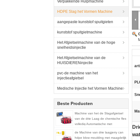
Verpakkende Hulpmachine
HDPE Slag het Vormen Machine
aangepaste kunststof spuitgieten
kunststof spuitgietmachine
G
Het Afgietselmachine van de hoge
snelheidsinjectie
Het Afgietselmachine van de
HUISDIERENinjectie
art
pvc-de machine van het
injectieafgietsel
PL
Medische Injectie het Vormen Machine
Sne
Beste Producten
Ma
Machine van het de Slagafgietsel
van de drie Laag de chemische fles
volledig Automatische met
Dri
maagdelijk en kringloopmateriaal
de Machine van drie laagjerry can
wat
hdpe blow moulding met maagdelijk