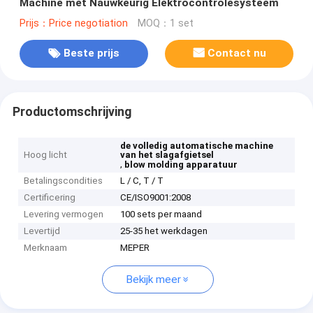
Machine met Nauwkeurig Elektrocontrolesysteem
Prijs：Price negotiation
MOQ：1 set
Beste prijs
Contact nu
Productomschrijving
de volledig automatische machine
Hoog licht
van het slagafgietsel
,
blow molding apparatuur
Betalingscondities
L / C, T / T
Certificering
CE/ISO9001:2008
Levering vermogen
100 sets per maand
Levertijd
25-35 het werkdagen
Merknaam
MEPER
Bekijk meer