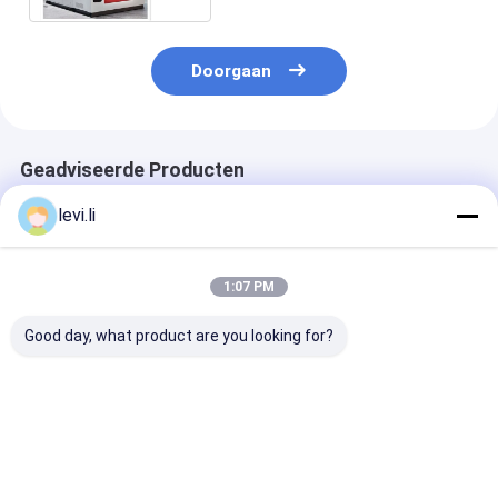
Doorgaan
Geadviseerde Producten
levi.li
1:07 PM
Good day, what product are you looking for?
Drielaag Jerry Can
Drie-laags
2L - HDPE van
Hdpe
chemische fles
MP80D de Mac
blaasgietmachine
volautomatische
van het Slagaf
blaasmachine
voor Medische
Container
Beste prijs
Beste prijs
Beste pri