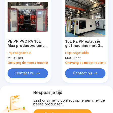
PE PP PVC PA 10L
10L PE PP extrusie
Max productvolume
gietmachine met 3
Extrusie gietmachine
koppen
Prijs:
negotiable
Prijs:
negotiable
MOQ:
1 set
MOQ:
1 set
Ontvang de meest recente Prijs
Ontvang de meest recente Prij
Contact nu
Contact nu
Bespaar je tijd
Laat ons met u contact opnemen met de
beste producten.