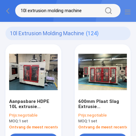
10l Extrusion Molding Machine
(124)
Aanpasbare HDPE
600mm Plaat Slag
10L extrusie
Extrusie
gietmachine met
Vormmachine Met
Prijs:
negotiable
Prijs:
negotiable
hoge efficiëntie
150KN
MOQ:
1 set
MOQ:
1 set
Vormklemmkracht En
10L Max.
Ontvang de meest recente Prijs
Ontvang de meest recente Prij
Productvolume