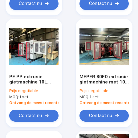
Contact nu
Contact nu
PE PP extrusie
MEPER 80FD extrusie
gietmachine 10L
gietmachine met 10L
capaciteit
max productvolume
Prijs:
negotiable
Prijs:
negotiable
plaat slag 600mm
MOQ:
1 set
MOQ:
1 set
Ontvang de meest recente Prijs
Ontvang de meest recente Prij
Contact nu
Contact nu