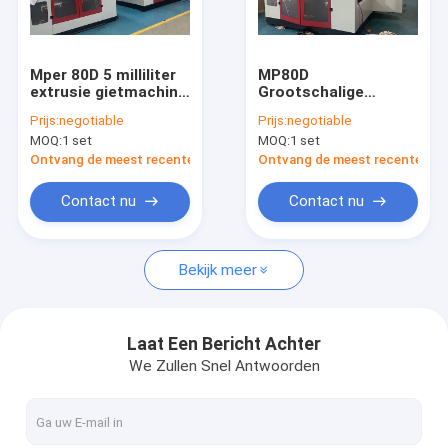
Fabrieksreis
Kwaliteitscontrole
Mper 80D 5 milliliter
MP80D
extrusie gietmachine
Grootschalige
Contacteer ons
90 kg/h plastisch
extrusie gietmachine
Prijs:
negotiable
Prijs:
negotiable
vermogen
150KN Vorm
MOQ:
1 set
MOQ:
1 set
klemkracht 80mm
Nieuws
schroefdiameter
Ontvang de meest recente Prijs
Ontvang de meest recente Prij
Verzoek om een Citaat
Contact nu
Contact nu
Bekijk meer
Extrusie blaasvormmachine
plastic flessenslag het vormen machine
Laat Een Bericht Achter
We Zullen Snel Antwoorden
de automatische machine van het slagafgietsel
Uitdrijvings Vormende Machine