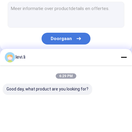
plastic fles schimmel
Plastic Auxiliary Machine
Verpakkende Hulpmachine
Doorgaan
HDPE Slag het Vormen Machine
aangepaste kunststof spuitgieten
levi.li
Onze Categorieën
kunststof spuitgietmachine
6:29 PM
Het Afgietselmachine van de hoge snelheidsinjectie
Good day, what product are you looking for?
Het Afgietselmachine van de HUISDIERENinjectie
pvc-de machine van het injectieafgietsel
Extrusie
plastic flessenslag
de automatisc
Medische Injectie het Vormen Machine
blaasvormmachine
het vormen machine
machine van h
slagafgietsel