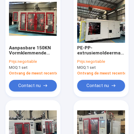
Aanpasbare 150KN
PE-PP-
Vormklemmende
extrusiemoldeermachine
Kracht Extrusie
met 540 mm
Prijs:
negotiable
Prijs:
negotiable
Vormmachine met 3
plaatinslag
MOQ:
1 set
MOQ:
1 set
Sets Koppen
Ontvang de meest recente Prijs
Ontvang de meest recente Prij
Contact nu
Contact nu
Huis
Producten
Ongeveer ons