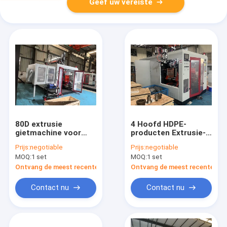
Geef uw vereiste
80D extrusie
4 Hoofd HDPE-
gietmachine voor
producten Extrusie-
10L holle producten
gietmachine 80 mm
Prijs:
negotiable
Prijs:
negotiable
van kunststof
schroefdiameter
MOQ:
1 set
MOQ:
1 set
Ontvang de meest recente Prijs
Ontvang de meest recente Prij
Contact nu
Contact nu