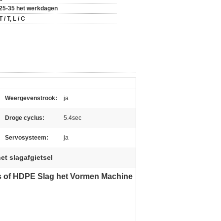
25-35 het werkdagen
T / T, L / C
Weergevenstrook:
ja
Droge cyclus:
5.4sec
Servosysteem:
ja
et slagafgietsel
es of HDPE Slag het Vormen Machine