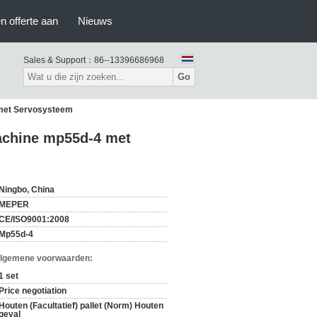
n offerte aan
Nieuws
Sales & Support：
86--13396686968
Go
 met Servosysteem
achine mp55d-4 met
Ningbo, China
MEPER
CE/ISO9001:2008
Mp55d-4
Algemene voorwaarden:
1 set
Price negotiation
Houten (Facultatief) pallet (Norm) Houten
geval