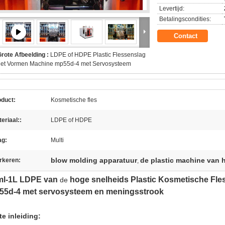
Levertijd:
Betalingscondities:
Contact
rote Afbeelding :
LDPE of HDPE Plastic Flessenslag
het Vormen Machine mp55d-4 met Servosysteem
oduct:
Kosmetische fles
eriaal::
LDPE of HDPE
ag:
Multi
blow molding apparatuur
de plastic machine van h
rkeren:
,
ml-1L LDPE van
hoge snelheids Plastic Kosmetische Fl
de
55d-4 met servosysteem en
meningsstrook
te inleiding: