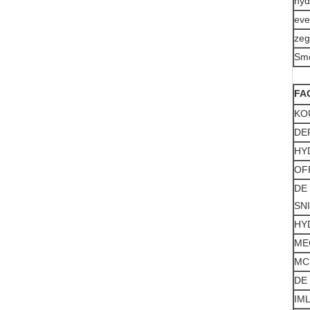
hyd
eve
zeg
Sme
FA
KO
DE
HY
OF
DE
SN
HY
ME
MC
DE
IM