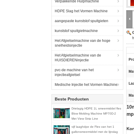
Verpakkende Hulpmachine
HDPE Slag het Vormen Machine
aangepaste kunststof spuitgieten
kunststof spuitgietmachine
G
Het Afgietselmachine van de hoge
snelheidsinjectie
Het Afgietselmachine van de
Pr
HUISDIERENinjectie
pvc-de machine van het
Mat
injectieafgietsel
La
Medische Injectie het Vormen Machine
Ma
Beste Producten
10
Drielagig HDPE 1L smeermiddel fles
mp
Blow Molding Machine MP70D-2
Met View Strip Line
vijf laaghdpe de Fles van het 1
Kor
gallonsmeermiddel met de lijnslag