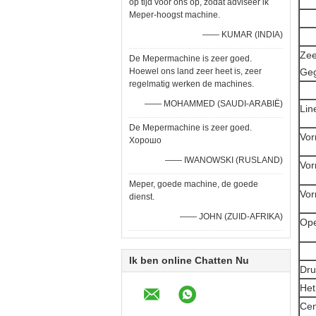
op tijd voor ons op, zodat adviseer ik
Meper-hoogst machine.
—— KUMAR (INDIA)
Zee
De Mepermachine is zeer goed.
Hoewel ons land zeer heet is, zeer
Ge
regelmatig werken de machines.
—— MOHAMMED (SAUDI-ARABIË)
Lin
De Mepermachine is zeer goed.
Vor
Хорошо
—— IWANOWSKI (RUSLAND)
Vor
Meper, goede machine, de goede
Vor
dienst.
—— JOHN (ZUID-AFRIKA)
Ope
Ik ben online Chatten Nu
Dru
Het
Cen