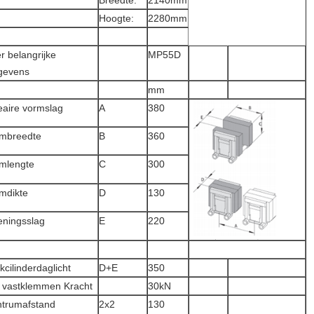
Breedte:
2140mm
Hoogte:
2280mm
r belangrijke
MP55D
gevens
mm
eaire vormslag
A
380
mbreedte
B
360
mlengte
C
300
mdikte
D
130
ningsslag
E
220
kcilinderdaglicht
D+E
350
 vastklemmen Kracht
30kN
trumafstand
2x2
130