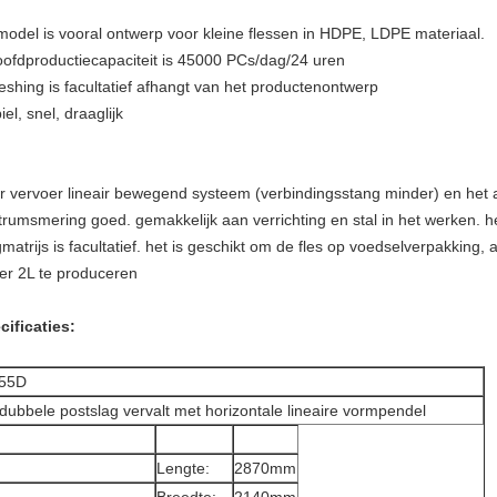
 model is vooral ontwerp voor kleine flessen in HDPE, LDPE materiaal.
oofdproductiecapaciteit is 45000 PCs/dag/24 uren
leshing is facultatief afhangt van het productenontwerp
iel, snel, draaglijk
r vervoer lineair bewegend systeem (verbindingsstang minder) en het
trumsmering goed. gemakkelijk aan verrichting en stal in het werken. h
gmatrijs is facultatief. het is geschikt om de fles op voedselverpakki
er 2L te produceren
cificaties:
55D
dubbele postslag vervalt met horizontale lineaire vormpendel
Lengte:
2870mm