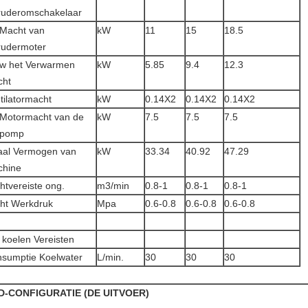
ruderomschakelaar
Macht van
kW
11
15
18.5
rudermoter
w het Verwarmen
kW
5.85
9.4
12.3
cht
tilatormacht
kW
0.14X2
0.14X2
0.14X2
Motormacht van de
kW
7.5
7.5
7.5
epomp
aal Vermogen van
kW
33.34
40.92
47.29
chine
htvereiste ong.
m3/min
0.8-1
0.8-1
0.8-1
ht Werkdruk
Mpa
0.6-0.8
0.6-0.8
0.6-0.8
 koelen Vereisten
sumptie Koelwater
L/min.
30
30
30
D-CONFIGURATIE (DE UITVOER)