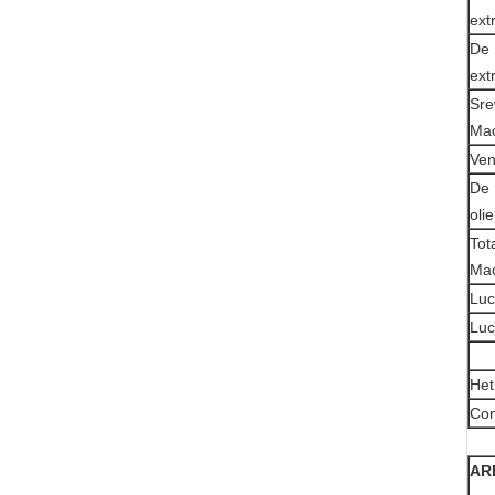
ext
De 
ext
Sre
Ma
Ven
De 
oli
Tot
Ma
Luc
Luc
Het
Con
AR