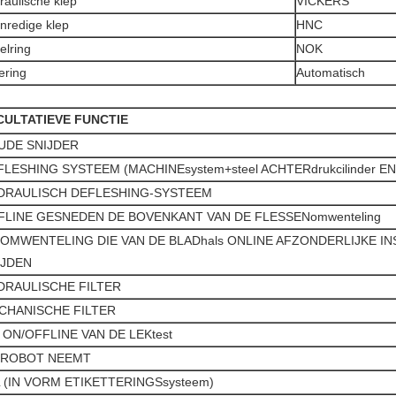
raulische klep
VICKERS
nredige klep
HNC
elring
NOK
ring
Automatisch
CULTATIEVE FUNCTIE
UDE SNIJDER
FLESHING SYSTEEM (MACHINEsystem+steel ACHTERdrukcilinder E
DRAULISCH DEFLESHING-SYSTEEM
FLINE GESNEDEN DE BOVENKANT VAN DE FLESSENomwenteling
 OMWENTELING DIE VAN DE BLADhals ONLINE AFZONDERLIJKE IN
IJDEN
DRAULISCHE FILTER
CHANISCHE FILTER
 ON/OFFLINE VAN DE LEKtest
 ROBOT NEEMT
L (IN VORM ETIKETTERINGSsysteem)