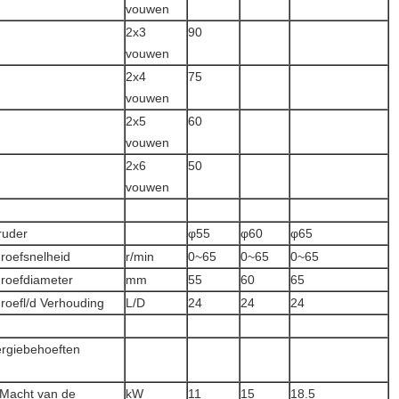
vouwen
2x3
90
vouwen
2x4
75
vouwen
2x5
60
vouwen
2x6
50
vouwen
ruder
φ55
φ60
φ65
roefsnelheid
r/min
0~65
0~65
0~65
roefdiameter
mm
55
60
65
roefl/d Verhouding
L/D
24
24
24
rgiebehoeften
Macht van de
kW
11
15
18.5