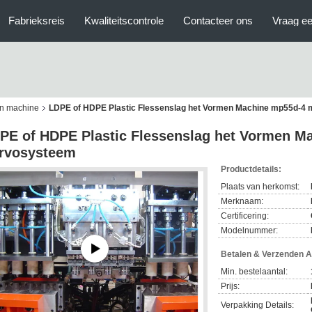
Fabrieksreis
Kwaliteitscontrole
Contacteer ons
Vraag ee
en machine
LDPE of HDPE Plastic Flessenslag het Vormen Machine mp55d-4
PE of HDPE Plastic Flessenslag het Vormen M
rvosysteem
Productdetails:
Plaats van herkomst:
Merknaam:
Certificering:
Modelnummer:
Betalen & Verzenden 
Min. bestelaantal:
Prijs:
Verpakking Details: