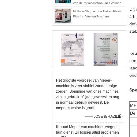
van de meningsstrook het Vormen
Machine mp70d-1
Dit
Multi de Slag van de Holten Plastic
4 h
Fles het Vormen Machine
def
stab
Keu
cen
laa
ond
Het grootste voordeel van Meper-
machine is zeer stabiel zonder enige
Spe
zorgen. Sommige van onze machines
zijn in gebruik 10 jaar geweest en nog
in normaal gebruik geweest. De
MP
mepermachine is groot.
De 
—— JOSE (BRAZILIË)
Ik houd Meper-van machines wegens
hun dienst. Zij lossen altijd problemen