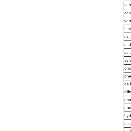
con
com
ver
Lin
sla
uit
sch
ver
oms
pne
de 
cili
gas
pne
hyd
oli