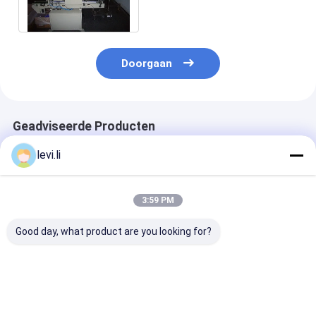
Gedreven MEPER
Doorgaan
Geadviseerde Producten
levi.li
3:59 PM
Good day, what product are you looking for?
Hoogrendement MP
Industriële 100L
Hoogrendeme
Blazermachine voor
blaasgietmachine
Blazermachine
flessen van 5 ml -
voor holle PE/PP-
flessen van 5 m
100 l
producten
100 l
Beste prijs
Beste prijs
Beste pri