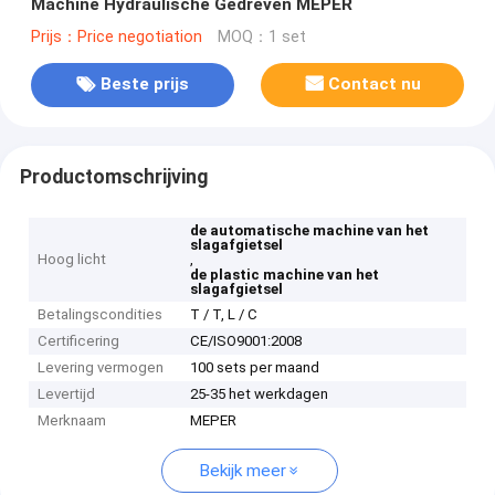
Machine Hydraulische Gedreven MEPER
Prijs：Price negotiation
MOQ：1 set
Beste prijs
Contact nu
Productomschrijving
de automatische machine van het
slagafgietsel
Hoog licht
,
de plastic machine van het
slagafgietsel
Betalingscondities
T / T, L / C
Certificering
CE/ISO9001:2008
Levering vermogen
100 sets per maand
Levertijd
25-35 het werkdagen
Merknaam
MEPER
Bekijk meer