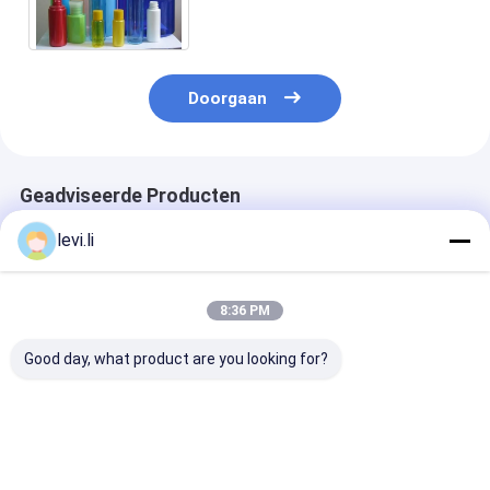
voor Kosmetische Fles
Doorgaan
Geadviseerde Producten
levi.li
8:36 PM
Good day, what product are you looking for?
Hoogrendement MP
Industriële 100L
Hoogrendeme
Blazermachine voor
blaasgietmachine
Blazermachine
flessen van 5 ml -
voor holle PE/PP-
flessen van 5 m
100 l
producten
100 l
Beste prijs
Beste prijs
Beste pri