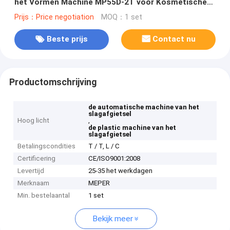
het Vormen Machine MP55D-2T voor Kosmetische
Fles
Prijs：Price negotiation
MOQ：1 set
Beste prijs
Contact nu
Productomschrijving
de automatische machine van het
slagafgietsel
Hoog licht
,
de plastic machine van het
slagafgietsel
Betalingscondities
T / T, L / C
Certificering
CE/ISO9001:2008
Levertijd
25-35 het werkdagen
Merknaam
MEPER
Min. bestelaantal
1 set
Bekijk meer