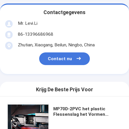
Contactgegevens
Mr. Levi.Li
86-13396686968
Zhutian, Xiaogang, Beilun, Ningbo, China
Contact nu
Krijg De Beste Prijs Voor
MP70D-2PVC het plastic
Flessenslag het Vormen
Scherpe Ontwerp van de
Machine Hete Draad voor de