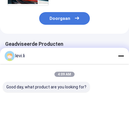
Fles of de Kruik van pvc
Doorgaan
Geadviseerde Producten
levi.li
4:09 AM
Good day, what product are you looking for?
Hoogrendement MP
Industriële 100L
Hoogrendeme
Blazermachine voor
blaasgietmachine
Blazermachine
flessen van 5 ml -
voor holle PE/PP-
flessen van 5 m
100 l
producten
100 l
Beste prijs
Beste prijs
Beste pri