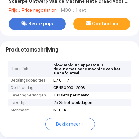
Scherpe Ontwerp van de Machine Hete Draad voor de
Fles of de Kruik van pvc
Prijs：Price negotiation
MOQ：1 set
Beste prijs
Contact nu
Productomschrijving
,
blow molding apparatuur
Hoog licht
de automatische machine van het
slagafgietsel
Betalingscondities
L / C, T / T
Certificering
CE/ISO9001:2008
Levering vermogen
100 sets per maand
Levertijd
25-35 het werkdagen
Merknaam
MEPER
Bekijk meer