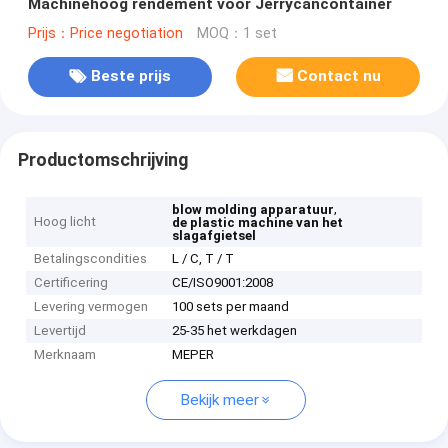
Machinehoog rendement voor Jerrycancontainer
Prijs：Price negotiation
MOQ：1 set
Beste prijs
Contact nu
Productomschrijving
,
blow molding apparatuur
Hoog licht
de plastic machine van het
slagafgietsel
Betalingscondities
L / C, T / T
Certificering
CE/ISO9001:2008
Levering vermogen
100 sets per maand
Levertijd
25-35 het werkdagen
Merknaam
MEPER
Bekijk meer