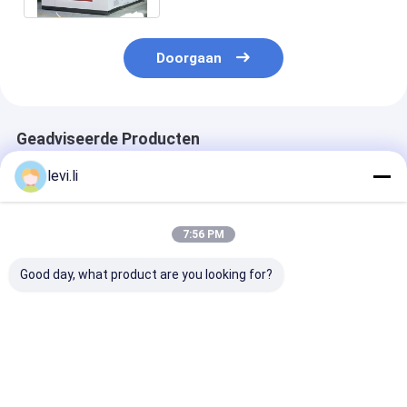
Doorgaan
Geadviseerde Producten
levi.li
7:56 PM
Good day, what product are you looking for?
Hoogrendement MP
Industriële 100L
Hoogrendeme
Blazermachine voor
blaasgietmachine
Blazermachine
flessen van 5 ml -
voor holle PE/PP-
flessen van 5 m
100 l
producten
100 l
Beste prijs
Beste prijs
Beste pri