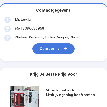
Contactgegevens
Mr. Levi.Li
86-13396686968
Zhutian, Xiaogang, Beilun, Ningbo, China
Contact nu
Krijg De Beste Prijs Voor
5L automatisch
Uitdrijvingsslag het Vormen
Machinehoog rendement voor
Jerrycancontainer