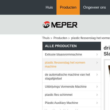
Huis
Producten
Ongeveer ons
Thuis
Producten
plastic flessenslag het vorm
ALLE PRODUCTEN
dr
Sl
Extrusie blaasvormmachine
plastic flessenslag het vormen
machine
de automatische machine van het
slagafgietsel
Uitdrijvings Vormende Machine
plastic fles schimmel
Plastic Auxiliary Machine