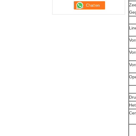
Zee
Ge
Lin
Vor
Vor
Vor
Ope
Dru
Het
Cen