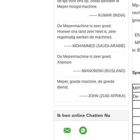
op tijd voor ons op, zodat adviseer ik
Mp-
Meper-hoogst machine.
rec
—— KUMAR (INDIA)
gro
De Mepermachine is zeer goed.
Hoewel ons land zeer heet is, zeer
ENE
regelmatig werken de machines.
MP5
—— MOHAMMED (SAUDI-ARABIË)
in 
De Mepermachine is zeer goed.
Хорошо
—— IWANOWSKI (RUSLAND)
Spe
Meper, goede machine, de goede
dienst.
MP
—— JOHN (ZUID-AFRIKA)
De 
Ik ben online Chatten Nu