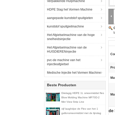
Verpakkende Hulpmachine
HDPE Slag het Vormen Machine
aangepaste kunststof spuitgieten
kunststof spuitgietmachine
G
l
Het Afgietselmachine van de hoge
snelheidsinjectie
Het Afgietselmachine van de
HUISDIERENinjectie
Con
pvc-de machine van het
injectieafgietsel
Pr
Medische Injectie het Vormen Machine
Mat
Beste Producten
Drielagig HDPE 1L smeermiddel fles
Ma
Blow Molding Machine MP70D-2
Met View Strip Line
vijf laaghdpe de Fles van het 1
de 
gallonsmeermiddel met de lijnslag