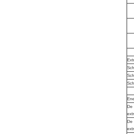
Ext
Sch
Sch
Sch
Ene
De 
ext
De 
ext