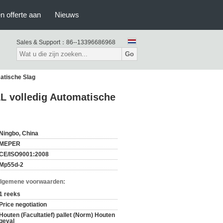
n offerte aan
Nieuws
Sales & Support：
86--13396686968
Go
matische Slag
1L volledig Automatische
Ningbo, China
MEPER
CE/ISO9001:2008
Mp55d-2
Algemene voorwaarden:
1 reeks
Price negotiation
Houten (Facultatief) pallet (Norm) Houten
geval