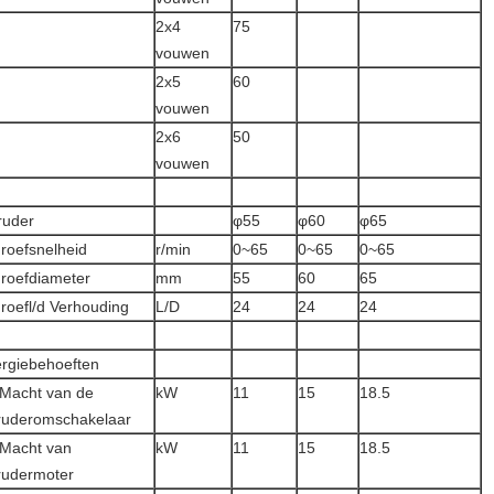
2x4
75
vouwen
2x5
60
vouwen
2x6
50
vouwen
ruder
φ55
φ60
φ65
roefsnelheid
r/min
0~65
0~65
0~65
roefdiameter
mm
55
60
65
roefl/d Verhouding
L/D
24
24
24
rgiebehoeften
Macht van de
kW
11
15
18.5
ruderomschakelaar
Macht van
kW
11
15
18.5
rudermoter