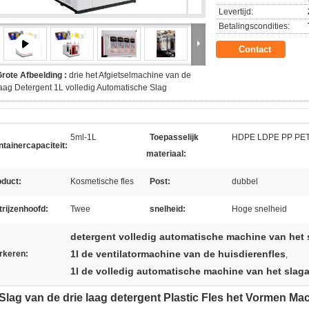
Levertijd:
Betalingscondities:
Contact
rote Afbeelding :
drie het Afgietselmachine van de
aag Detergent 1L volledig Automatische Slag
5ml-1L
Toepasselijk
HDPE LDPE PP PET
tainercapaciteit:
materiaal:
oduct:
Kosmetische fles
Post:
dubbel
rijzenhoofd:
Twee
snelheid:
Hoge snelheid
detergent volledig automatische machine van het 
1l de ventilatormachine van de huisdierenfles
rkeren:
,
1l de volledig automatische machine van het slaga
Slag van de drie laag detergent Plastic Fles het Vormen Ma