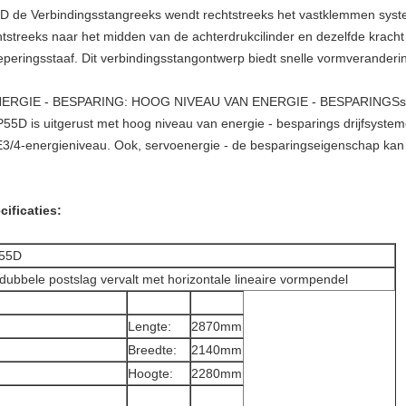
D de Verbindingsstangreeks wendt rechtstreeks het vastklemmen syst
htstreeks naar het midden van de achterdrukcilinder en dezelfde krach
eperingsstaaf. Dit verbindingsstangontwerp biedt snelle vormveranderi
RGIE - BESPARING: HOOG NIVEAU VAN ENERGIE - BESPARINGSs
5D is uitgerust met hoog niveau van energie - besparings drijfsystemen.
IE3/4-energieniveau. Ook, servoenergie - de besparingseigenschap kan
cificaties:
55D
dubbele postslag vervalt met horizontale lineaire vormpendel
Lengte:
2870mm
Breedte:
2140mm
Hoogte:
2280mm