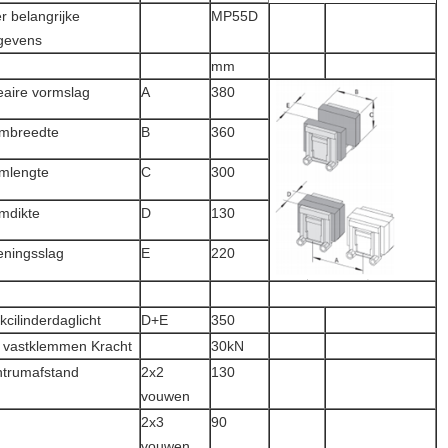
r belangrijke
MP55D
gevens
mm
eaire vormslag
A
380
mbreedte
B
360
mlengte
C
300
mdikte
D
130
ningsslag
E
220
kcilinderdaglicht
D+E
350
 vastklemmen Kracht
30kN
trumafstand
2x2
130
vouwen
2x3
90
vouwen