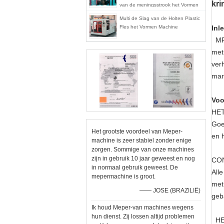
kri
van de meningsstrook het Vormen
Machine mp70d-1
Multi de Slag van de Holten Plastic
Fles het Vormen Machine
Inl
MP5
met
ver
mar
Voo
HET
Goe
Het grootste voordeel van Meper-
en 
machine is zeer stabiel zonder enige
zorgen. Sommige van onze machines
zijn in gebruik 10 jaar geweest en nog
CO
in normaal gebruik geweest. De
All
mepermachine is groot.
met
—— JOSE (BRAZILIË)
geb
Ik houd Meper-van machines wegens
hun dienst. Zij lossen altijd problemen
H