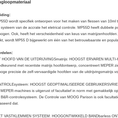
ngloopmateriaal
eiding:
5D wordt specifiek ontworpen voor het maken van flessen van 10ml t
 systeem van de accrate het eletrical controle. MP55D heeft dubbele 
hogen
. Ook, heeft het verscheidenheid van keus van matrijzenhoofden
kt, wordt MP55
D bijgewerkt om één van het betrouwbaarste en populair
rdelen:
 HOOFD VAN DE UITDRIJVINGSmatrijs: HOOGST ERVAREN MULTI
dkeurend met recentste matrijs hoofdontwerp, concentreert MEPER zich 
hoge precisie de zelf-vervaardigde hoofden van de uitdrijvingsmatrijs v
NTROLEsysteem: HOOGST GEOPTIMALISEERDE GEBRUIKERSVRIEN
e MEPER-machines is uitgerust of facultatief in norm met gemakkelij
 B&R-controlesysteem. De Controle van MOOG Parison is ook facultatie
aseerd dat.
ET VASTKLEMMEN SYSTEEM: HOOGONTWIKKELD BANDbarless O