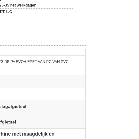
25-35 het werkdagen
T/T, L/C
G DE PA EVOH EPET VAN PC VAN PVC
slagafgietsel
,
fgietsel
chine met maagdelijk en