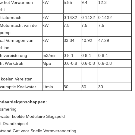
w het Verwarmen
kW
5.85
9.4
12.3
cht
tilatormacht
kW
0.14X2
0.14X2
0.14X2
Motormacht van de
kW
7.5
7.5
7.5
epomp
aal Vermogen van
kW
33.34
40.92
47.29
chine
htvereiste ong.
m3/min
0.8-1
0.8-1
0.8-1
ht Werkdruk
Mpa
0.6-0.8
0.6-0.8
0.6-0.8
 koelen Vereisten
sumptie Koelwater
L/min.
30
30
30
ndaardeigenschappen:
osmering
 water koelde Modulaire Slagspeld
t Draadknipsel
atsend Gat voor Snelle Vormverandering