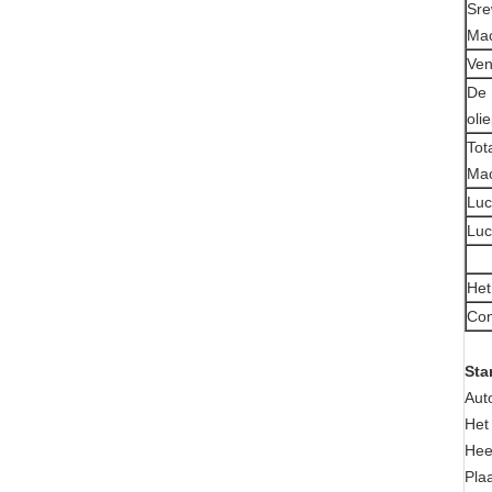
Sre
Ma
Ven
De 
oli
Tot
Ma
Luc
Luc
Het
Con
Sta
Aut
Het
Hee
Pla