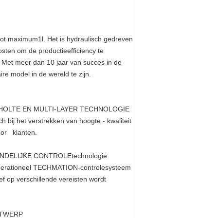
ot maximum1l. Het is hydraulisch gedreven
posten om de
productieefficiency
te
. Met meer dan 10 jaar van succes in de
e model in de wereld te zijn.
-HOLTE EN MULTI-LAYER TECHNOLOGIE
bij het verstrekken van hoogte - kwaliteit
oor klanten.
DELIJKE CONTROLEtechnologie
k operationeel TECHMATION-controlesysteem
f op verschillende vereisten wordt
NTWERP