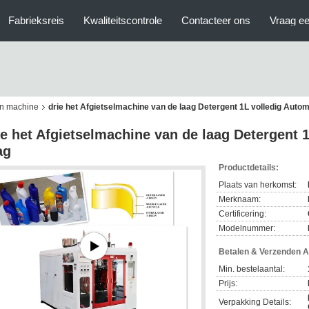
Fabrieksreis
Kwaliteitscontrole
Contacteer ons
Vraag ee
en machine
drie het Afgietselmachine van de laag Detergent 1L volledig Auto
ie het Afgietselmachine van de laag Detergent 
ag
Productdetails:
Plaats van herkomst:
Merknaam:
Certificering:
Modelnummer:
Betalen & Verzenden 
Min. bestelaantal:
Prijs:
Verpakking Details: