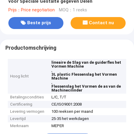
voor Speciale Gestalte gegeven Delen
Prijs：Price negotiation
MOQ：1 reeks
Beste prijs
Contact nu
Productomschrijving
lineaire de Slag van de guiderfles het
Vormen Machine
,
3L plastic Flessenslag het Vormen
Hoog licht
Machine
,
Flessenslag het Vormen de as van de
Machinecilinder
Betalingscondities
L/C, T/T
Certificering
CE/ISO9001:2008
Levering vermogen
100 reeksen per maand
Levertijd
25-35 het werkdagen
Merknaam
MEPER