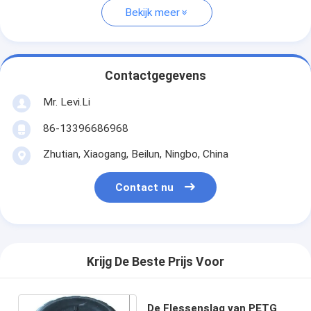
Bekijk meer
Contactgegevens
Mr. Levi.Li
86-13396686968
Zhutian, Xiaogang, Beilun, Ningbo, China
Contact nu
Krijg De Beste Prijs Voor
De Flessenslag van PETG