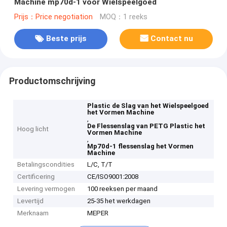
Machine mp70d-1 voor Wielspeelgoed
Prijs：Price negotiation
MOQ：1 reeks
Beste prijs
Contact nu
Productomschrijving
Plastic de Slag van het Wielspeelgoed
het Vormen Machine
,
De Flessenslag van PETG Plastic het
Hoog licht
Vormen Machine
,
Mp70d-1 flessenslag het Vormen
Machine
Betalingscondities
L/C, T/T
Certificering
CE/ISO9001:2008
Levering vermogen
100 reeksen per maand
Levertijd
25-35 het werkdagen
Merknaam
MEPER