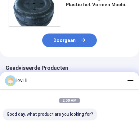
Plastic het Vormen Machine
mp70d-1 voor
Wielspeelgoed
Doorgaan
Geadviseerde Producten
levi.li
2:00 AM
Good day, what product are you looking for?
Hoogrendement MP
Industriële 100L
Hoogrendeme
Blazermachine voor
blaasgietmachine
Blazermachine
flessen van 5 ml -
voor holle PE/PP-
flessen van 5 m