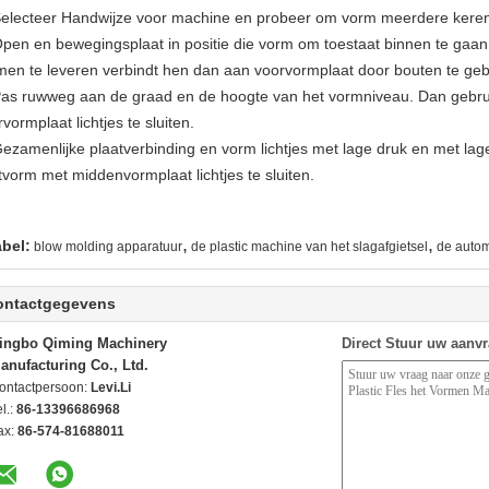
Selecteer Handwijze voor machine en probeer om vorm meerdere keren 
Open en bewegingsplaat in positie die vorm om toestaat binnen te gaan
men te leveren verbindt hen dan aan voorvormplaat door bouten te geb
Pas ruwweg aan de graad en de hoogte van het vormniveau. Dan gebru
vormplaat lichtjes te sluiten.
Gezamenlijke plaatverbinding en vorm lichtjes met lage druk en met la
ftvorm met middenvormplaat lichtjes te sluiten.
,
,
abel:
blow molding apparatuur
de plastic machine van het slagafgietsel
de autom
ontactgegevens
ingbo Qiming Machinery
Direct Stuur uw aanv
anufacturing Co., Ltd.
ontactpersoon:
Levi.Li
l.:
86-13396686968
ax:
86-574-81688011