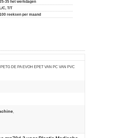
25-35 het werkdagen
L/C, T/T
100 reeksen per maand
 PETG DE PA EVOH EPET VAN PC VAN PVC
Machine
,