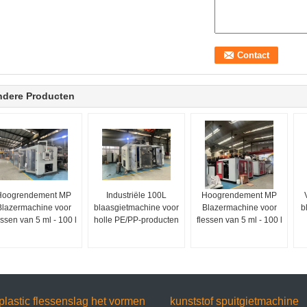
ndere Producten
Hoogrendement MP
Industriële 100L
Hoogrendement MP
Blazermachine voor
blaasgietmachine voor
Blazermachine voor
b
essen van 5 ml - 100 l
holle PE/PP-producten
flessen van 5 ml - 100 l
plastic flessenslag het vormen
kunststof spuitgietmachine