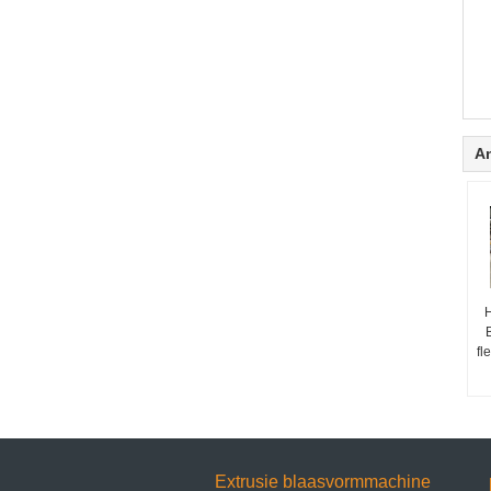
A
fl
Extrusie blaasvormmachine