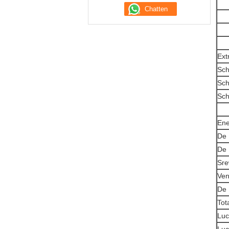
Ext
Sch
Sch
Sch
Ene
De 
De 
Sre
Ven
De 
Tot
Luc