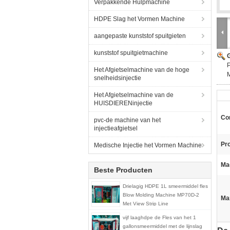
Verpakkende Hulpmachine
HDPE Slag het Vormen Machine
aangepaste kunststof spuitgieten
kunststof spuitgietmachine
G
P
Het Afgietselmachine van de hoge
snelheidsinjectie
Het Afgietselmachine van de
HUISDIERENinjectie
Con
pvc-de machine van het
injectieafgietsel
Pr
Medische Injectie het Vormen Machine
Ma
Beste Producten
Drielagig HDPE 1L smeermiddel fles
Blow Molding Machine MP70D-2
Ma
Met View Strip Line
vijf laaghdpe de Fles van het 1
gallonsmeermiddel met de lijnslag