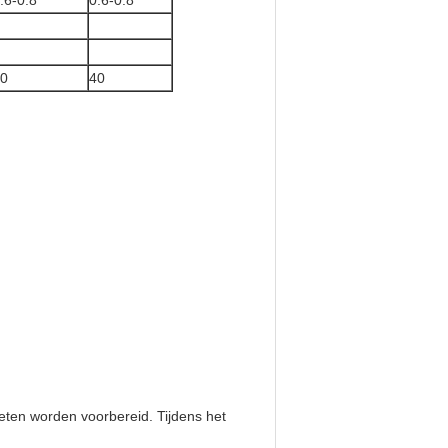
.6-0.8
0.6-0.8
0
40
oeten worden voorbereid. Tijdens het