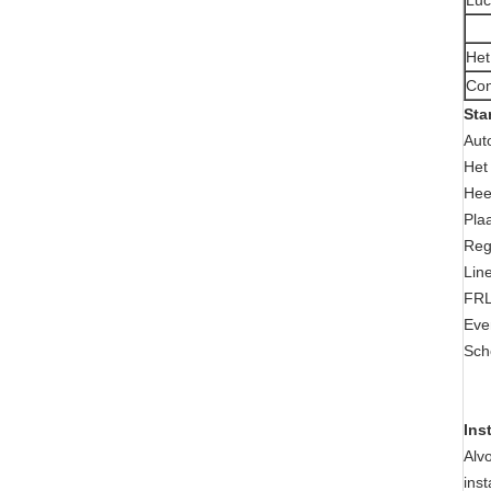
Luc
Het
Con
Sta
Aut
Het
Hee
Pla
Reg
Lin
FRL
Eve
Sch
Ins
Alv
ins