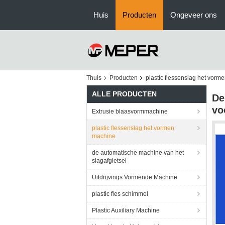
Huis
Producten
Ongeveer ons
Thuis
Producten
plastic flessenslag het vorm
ALLE PRODUCTEN
De
vo
Extrusie blaasvormmachine
plastic flessenslag het vormen
machine
de automatische machine van het
slagafgietsel
Uitdrijvings Vormende Machine
plastic fles schimmel
Plastic Auxiliary Machine