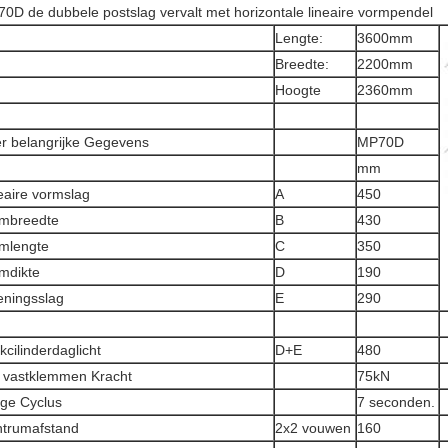
0D de dubbele postslag vervalt met horizontale lineaire vormpendel
Lengte:
3600mm
Breedte:
2200mm
Hoogte
2360mm
r belangrijke Gegevens
MP70D
mm
eaire vormslag
A
450
mbreedte
B
430
mlengte
C
350
mdikte
D
190
ningsslag
E
290
kcilinderdaglicht
D+E
480
 vastklemmen Kracht
75kN
ge Cyclus
7 seconden.
trumafstand
2x2 vouwen
160