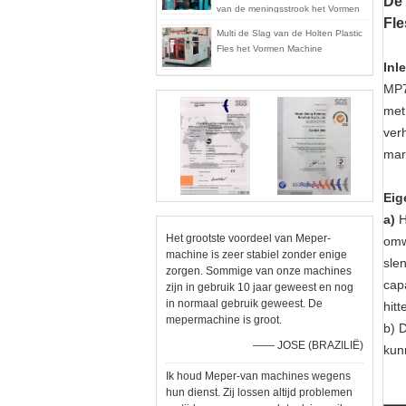
De 
van de meningsstrook het Vormen
Fle
Machine mp70d-1
Multi de Slag van de Holten Plastic
Fles het Vormen Machine
Inl
MP7
met
ver
mar
Eig
a)
H
Het grootste voordeel van Meper-
omw
machine is zeer stabiel zonder enige
sle
zorgen. Sommige van onze machines
cap
zijn in gebruik 10 jaar geweest en nog
in normaal gebruik geweest. De
hitt
mepermachine is groot.
b) 
—— JOSE (BRAZILIË)
kun
Ik houd Meper-van machines wegens
hun dienst. Zij lossen altijd problemen