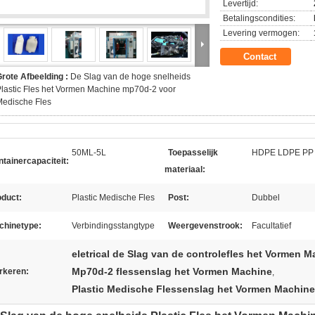
Levertijd:
Betalingscondities:
Levering vermogen:
Contact
rote Afbeelding :
De Slag van de hoge snelheids
lastic Fles het Vormen Machine mp70d-2 voor
Medische Fles
50ML-5L
Toepasselijk
HDPE LDPE PP
tainercapaciteit:
materiaal:
oduct:
Plastic Medische Fles
Post:
Dubbel
chinetype:
Verbindingsstangtype
Weergevenstrook:
Facultatief
eletrical de Slag van de controlefles het Vormen 
Mp70d-2 flessenslag het Vormen Machine
rkeren:
,
Plastic Medische Flessenslag het Vormen Machine