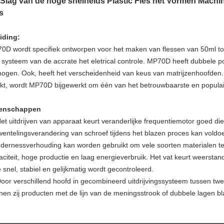
Slag van de hoge snelheids Plastic Fles het Vormen Machi
s
eiding:
0D wordt specifiek ontworpen voor het maken van flessen van 50ml to
 systeem van de accrate het eletrical controle. MP70D heeft dubbele po
hogen. Ook, heeft het verscheidenheid van keus van matrijzenhoofden.
kt, wordt MP70D bijgewerkt om één van het betrouwbaarste en populaire
enschappen
et uitdrijven van apparaat keurt veranderlijke frequentiemotor goed di
entelingsverandering van schroef tijdens het blazen proces kan voldo
ndernessverhouding kan worden gebruikt om vele soorten materialen te 
aciteit, hoge productie en laag energieverbruik. Het vat keurt weerst
e snel, stabiel en gelijkmatig wordt gecontroleerd.
Door verschillend hoofd in gecombineerd uitdrijvingssysteem tussen twee
nen zij producten met de lijn van de meningsstrook of dubbele lagen bl