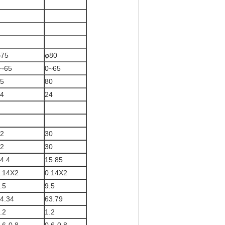
φ75
φ80
~65
0~65
5
80
4
24
2
30
2
30
4.4
15.85
.14X2
0.14X2
.5
9.5
4.34
63.79
.2
1.2