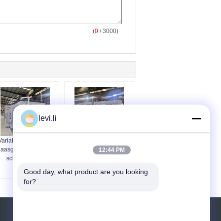
(
0
/ 3000)
levi.li
Variabele frequentie
Multifunctionele
laasgietmachine met
blaasvormmachine
12:44 PM
schuin blazen
voor autoonderdelen
en grote potten
Good day, what product are you looking 
for?
Vraag een offerte aan