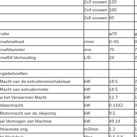
2x3 vouwen
120
2x4 vouwen
100
2x6 vouwen
60
ruder
φ70
roefsnelheid
r/min
0~65
0
roefdiameter
mm
70
7
roefl/d Verhouding
L/D
24
2
rgiebehoeften
Macht van de extruderomschakelaar
kW
18.5
2
Macht van extrudermoter
kW
18.5
2
w het Verwarmen Macht
kW
12.7
1
tilatormacht
kW
0.14X2
0
Motormacht van de oliepomp
kW
9.5
9
aal Vermogen van Machine
kW
49.14
5
htvereiste ong.
m3/min
1.2
1