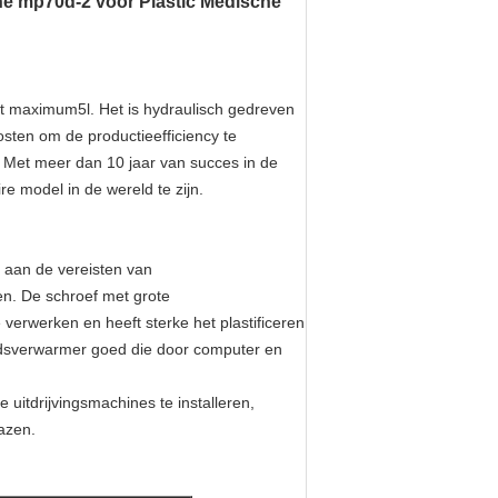
ne mp70d-2 voor Plastic Medische
t maximum5l. Het is hydraulisch gedreven
sten om de productieefficiency te
 Met meer dan 10 jaar van succes in de
 model in de wereld te zijn.
e aan de vereisten van
en. De schroef met grote
verwerken en heeft sterke het plastificeren
andsverwarmer goed die door computer en
 uitdrijvingsmachines te installeren,
azen.