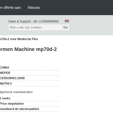
n offerte aan
Nieuws
Sales & Support：
86--13396686968
Go
mp70d-2 voor Medische Fles
 Vormen Machine mp70d-2
CHINA
MEPER
CE/ISO9001:2008
Mp70d-2
Algemene voorwaarden:
1 reeks
Price negotiation
standaard de uitvoerpakket