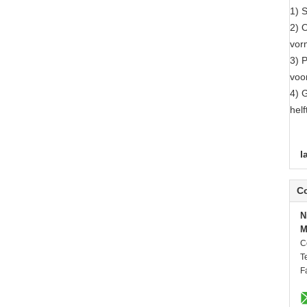
1) 
2) 
vor
3) 
voor
4) 
hel
l
C
N
M
C
Te
F