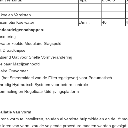
ht Werkdruk
Mpa
0.6-0.8
0
 koelen Vereisten
sumptie Koelwater
L/min.
40
4
ndaardeigenschappen:
osmering
 water koelde Modulaire Slagspeld
t Draadknipsel
atsend Gat voor Snelle Vormverandering
elbaar Matrijzenhoofd
eaire Omvormer
 (het Smeermiddel van de Filterregelgever) voor Pneumatisch
nredig Hydraulisch Systeem voor betere controle
ommeling en Regelbaar Uitdrijvingsplatform
tallatie van vorm
orens vorm te installeren, zouden al vereiste hulpmiddelen en de lift m
talleren van vorm, zou de volgende procedure moeten worden gevolgd: