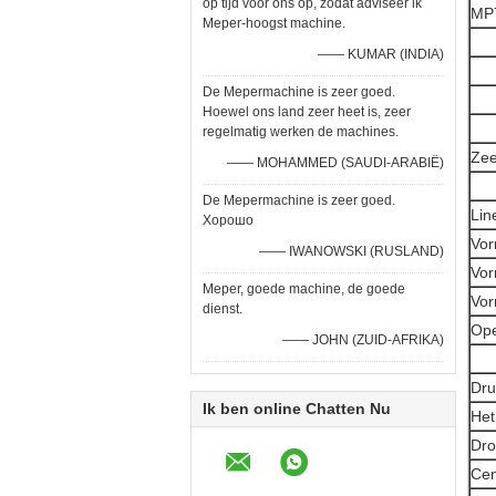
op tijd voor ons op, zodat adviseer ik
MP7
Meper-hoogst machine.
—— KUMAR (INDIA)
De Mepermachine is zeer goed.
Hoewel ons land zeer heet is, zeer
regelmatig werken de machines.
Zee
—— MOHAMMED (SAUDI-ARABIË)
De Mepermachine is zeer goed.
Lin
Хорошо
Vor
—— IWANOWSKI (RUSLAND)
Vor
Meper, goede machine, de goede
Vor
dienst.
Ope
—— JOHN (ZUID-AFRIKA)
Dru
Ik ben online Chatten Nu
Het
Dro
Cen