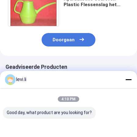
Plastic Flessenslag het
Vormen Machine 2200mm
mp70d-1 voor Waterpot
Doorgaan
Geadviseerde Producten
levi.li
4:10 PM
Good day, what product are you looking for?
Hoogrendement MP
Industriële 100L
Hoogrendeme
Blazermachine voor
blaasgietmachine
Blazermachine
flessen van 5 ml -
voor holle PE/PP-
flessen van 5 m