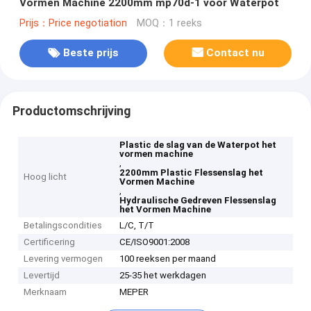
Vormen Machine 2200mm mp70d-1 voor Waterpot
Prijs：Price negotiation
MOQ：1 reeks
Beste prijs
Contact nu
Productomschrijving
Plastic de slag van de Waterpot het
vormen machine
,
2200mm Plastic Flessenslag het
Hoog licht
Vormen Machine
,
Hydraulische Gedreven Flessenslag
het Vormen Machine
Betalingscondities
L/C, T/T
Certificering
CE/ISO9001:2008
Levering vermogen
100 reeksen per maand
Levertijd
25-35 het werkdagen
Merknaam
MEPER