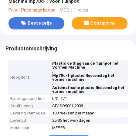
Machine mp70d-1 voor Tuinpot
Prijs：Price negotiation
MOQ：1 reeks
Beste prijs
Contact nu
Productomschrijving
Plastic de Slag van de Tuinpot het
Vormen Machine
,
Mp70d-1 plastic flessenslag het
Hoog licht
vormen machine
,
Automatische plastic flessenslag het
vormen machine
Betalingscondities
L/C, T/T
Certificering
CE/ISO9001:2008
Levering vermogen
100 reeksen per maand
Levertijd
25-35 het werkdagen
Merknaam
MEPER