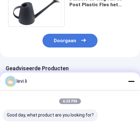
Post Plastic Fles het
Vormen Machine mp70d-1
voor Tuinpot
Doorgaan
Geadviseerde Producten
levi.li
6:25 PM
Good day, what product are you looking for?
Hoogrendement MP
Industriële 100L
Hoogrendeme
Blazermachine voor
blaasgietmachine
Blazermachine
flessen van 5 ml -
voor holle PE/PP-
flessen van 5 m