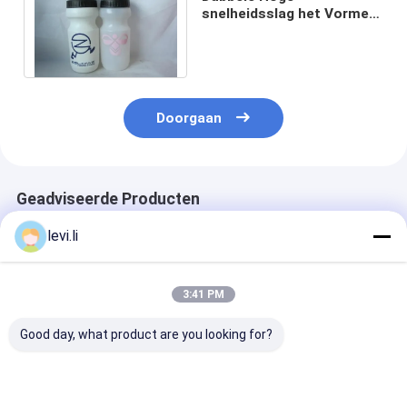
snelheidsslag het Vormen
Machine MP70D - 3 voor
Plastic Sportenfles
Doorgaan
Geadviseerde Producten
levi.li
3:41 PM
Good day, what product are you looking for?
Hoogrendement MP
Industriële 100L
Hoogrendeme
Blazermachine voor
blaasgietmachine
Blazermachine
flessen van 5 ml -
voor holle PE/PP-
flessen van 5 m