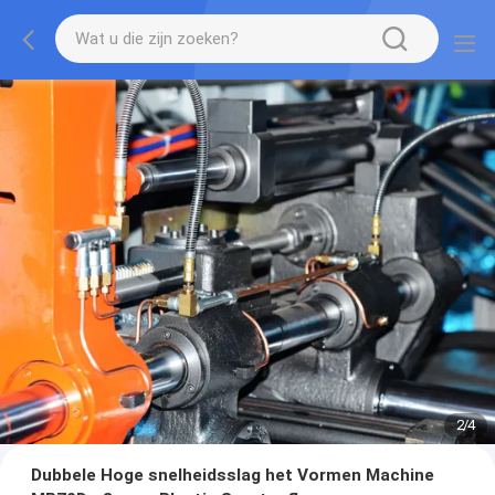
2
/
4
Dubbele Hoge snelheidsslag het Vormen Machine