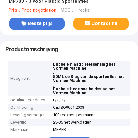
MP70D - 3 voor Plastic Sportenfles
Prijs：Price negotiation
MOQ：1 reeks
Beste prijs
Contact nu
Productomschrijving
Dubbele Plastic Flessenslag het
Vormen Machine
,
50ML de Slag van de sportenfles het
Hoog licht
Vormen Machine
,
Dubbele Hoge snelheidsslag het
Vormen Machine
Betalingscondities
L/C, T/T
Certificering
CE/ISO9001:2008
Levering vermogen
100 reeksen per maand
Levertijd
25-35 het werkdagen
Merknaam
MEPER