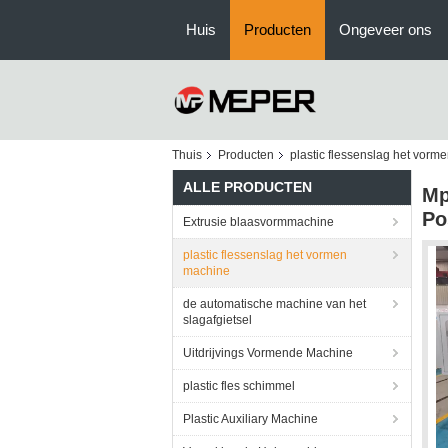
Huis
Producten
Ongeveer ons
Thuis
Producten
plastic flessenslag het vorm
ALLE PRODUCTEN
Mp
Po
Extrusie blaasvormmachine
plastic flessenslag het vormen
machine
de automatische machine van het
slagafgietsel
Uitdrijvings Vormende Machine
plastic fles schimmel
Plastic Auxiliary Machine