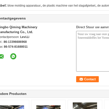
,
,
abel:
blow molding apparatuur
de plastic machine van het slagafgietsel
de autom
ontactgegevens
ingbo Qiming Machinery
Direct Stuur uw aanv
anufacturing Co., Ltd.
ontactpersoon:
Levi.Li
l.:
86-13396686968
ax:
86-574-81688011
ndere Producten