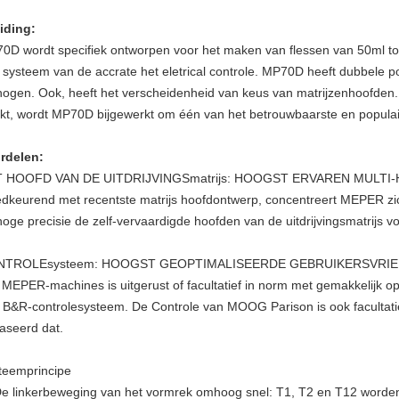
eiding:
0D wordt specifiek ontworpen voor het maken van flessen van 50ml to
 systeem van de accrate het eletrical controle. MP70D heeft dubbele po
hogen. Ook, heeft het verscheidenheid van keus van matrijzenhoofden.
kt, wordt MP70D bijgewerkt om één van het betrouwbaarste en populaire
rdelen:
 HOOFD VAN DE UITDRIJVINGSmatrijs: HOOGST ERVAREN MULTI
dkeurend met recentste matrijs hoofdontwerp, concentreert MEPER zich 
hoge precisie de zelf-vervaardigde hoofden van de uitdrijvingsmatrijs vo
NTROLEsysteem: HOOGST GEOPTIMALISEERDE GEBRUIKERSVRIEN
e MEPER-machines is uitgerust of facultatief in norm met gemakkelij
 B&R-controlesysteem. De Controle van MOOG Parison is ook facultatie
aseerd dat.
teemprincipe
De linkerbeweging van het vormrek omhoog snel: T1, T2 en T12 worde