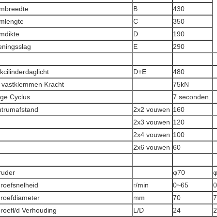
mbreedte
B
430
mlengte
C
350
mdikte
D
190
ningsslag
E
290
kcilinderdaglicht
D+E
480
 vastklemmen Kracht
75kN
ge Cyclus
7 seconden.
trumafstand
2x2 vouwen
160
2x3 vouwen
120
2x4 vouwen
100
2x6 vouwen
60
ruder
φ70
roefsnelheid
r/min
0~65
0
roefdiameter
mm
70
7
roefl/d Verhouding
L/D
24
2