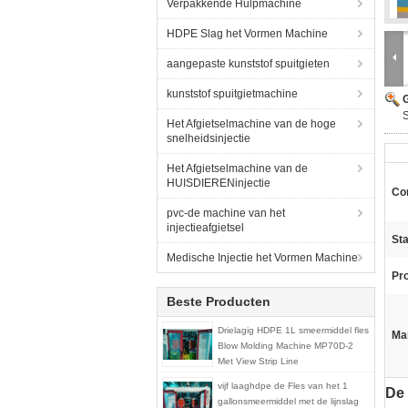
Verpakkende Hulpmachine
HDPE Slag het Vormen Machine
aangepaste kunststof spuitgieten
kunststof spuitgietmachine
G
Het Afgietselmachine van de hoge
snelheidsinjectie
Het Afgietselmachine van de
HUISDIERENinjectie
Con
pvc-de machine van het
injectieafgietsel
Sta
Medische Injectie het Vormen Machine
Pr
Beste Producten
Drielagig HDPE 1L smeermiddel fles
Ma
Blow Molding Machine MP70D-2
Met View Strip Line
vijf laaghdpe de Fles van het 1
De 
gallonsmeermiddel met de lijnslag