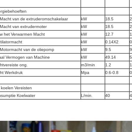
rgiebehoeften
Macht van de extruderomschakelaar
kW
18.5
2
Macht van extrudermoter
kW
18.5
2
w het Verwarmen Macht
kW
12.7
1
tilatormacht
kW
0.14X2
0
Motormacht van de oliepomp
kW
9.5
9
aal Vermogen van Machine
kW
49.14
5
htvereiste ong.
m3/min
1.2
1
ht Werkdruk
Mpa
0.6-0.8
0
 koelen Vereisten
sumptie Koelwater
L/min.
40
4