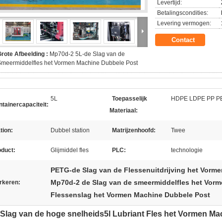
Levertijd:
Betalingscondities:
Levering vermogen:
Contact
rote Afbeelding :
Mp70d-2 5L-de Slag van de
Smeermiddelfles het Vormen Machine Dubbele Post
5L
Toepasselijk
HDPE LDPE PP P
tainercapaciteit:
Materiaal:
tion:
Dubbel station
Matrijzenhoofd:
Twee
oduct:
Glijmiddel fles
PLC:
technologie
PETG-de Slag van de Flessenuitdrijving het Vorm
Mp70d-2 de Slag van de smeermiddelfles het Vor
rkeren:
Flessenslag het Vormen Machine Dubbele Post
Slag van de hoge snelheids5l Lubriant Fles het Vormen M