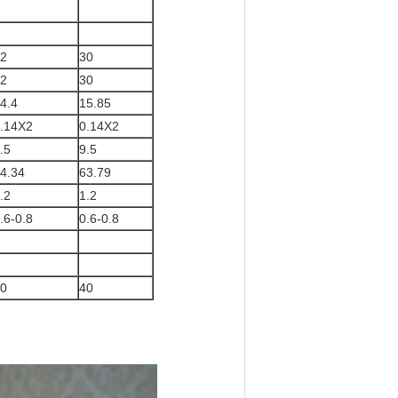
2
30
2
30
4.4
15.85
.14X2
0.14X2
.5
9.5
4.34
63.79
.2
1.2
.6-0.8
0.6-0.8
0
40