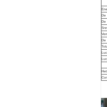
Ene
De 
De 
Sre
Ven
De 
Tot
Luc
Luc
Het
Con