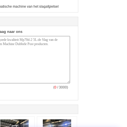
atische machine van het slagafgietsel
raag naar ons
(
0
/ 3000)