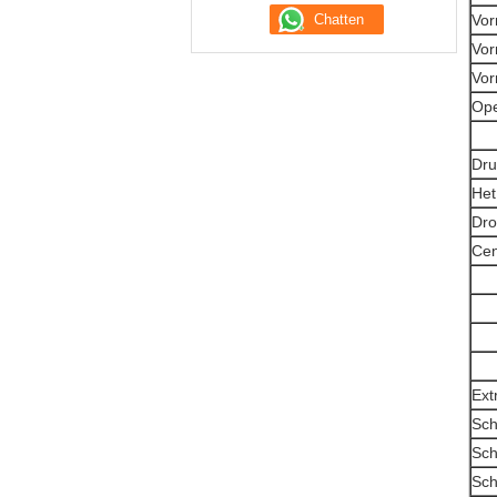
Vor
Vor
Vor
Ope
Dru
Het
Dro
Cen
Ext
Sch
Sch
Sch