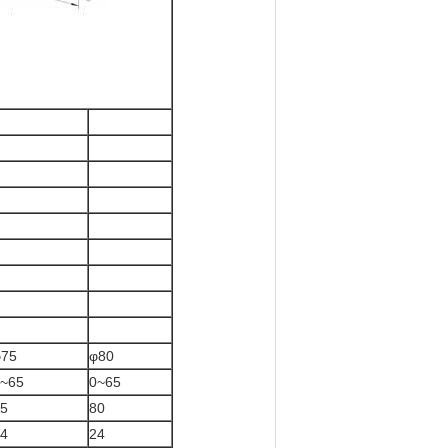
φ75
φ80
~65
0~65
5
80
4
24