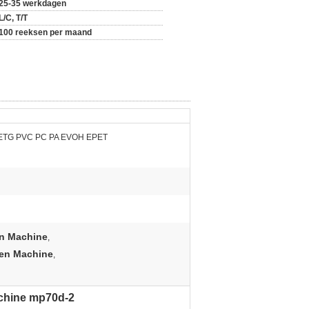
25-35 werkdagen
L/C, T/T
100 reeksen per maand
ETG PVC PC PA EVOH EPET
en Machine
,
men Machine
,
achine mp70d-2