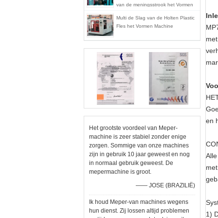
van de meningsstrook het Vormen
Machine mp70d-1
Inl
Multi de Slag van de Holten Plastic
Fles het Vormen Machine
MP7
met
ver
mar
Voo
HET
Goe
en 
Het grootste voordeel van Meper-
machine is zeer stabiel zonder enige
CO
zorgen. Sommige van onze machines
zijn in gebruik 10 jaar geweest en nog
All
in normaal gebruik geweest. De
met
mepermachine is groot.
geb
—— JOSE (BRAZILIË)
Ik houd Meper-van machines wegens
Sys
hun dienst. Zij lossen altijd problemen
1) 