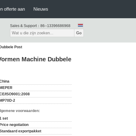
n offerte aan
Nieuws
Sales & Support：
86--13396686968
Go
Dubbele Post
 Vormen Machine Dubbele
China
MEPER
CE/ISO9001:2008
MP70D-2
Algemene voorwaarden:
1 set
Price negotiation
Standaard exportpakket