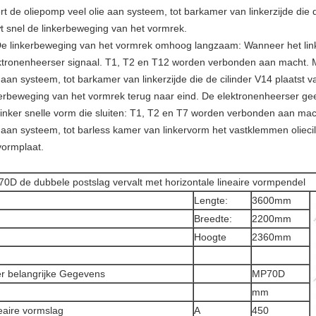
rt de oliepomp veel olie aan systeem, tot barkamer van linkerzijde die 
t snel de linkerbeweging van het vormrek.
De linkerbeweging van het vormrek omhoog langzaam: Wanneer het linke
ktronenheerser signaal. T1, T2 en T12 worden verbonden aan macht. Me
e aan systeem, tot barkamer van linkerzijde die de cilinder V14 plaatst 
kerbeweging van het vormrek terug naar eind. De elektronenheerser gee
Linker snelle vorm die sluiten: T1, T2 en T7 worden verbonden aan mac
e aan systeem, tot barless kamer van linkervorm het vastklemmen oliec
vormplaat.
0D de dubbele postslag vervalt met horizontale lineaire vormpendel
Lengte:
3600mm
Breedte:
2200mm
Hoogte
2360mm
r belangrijke Gegevens
MP70D
mm
eaire vormslag
A
450