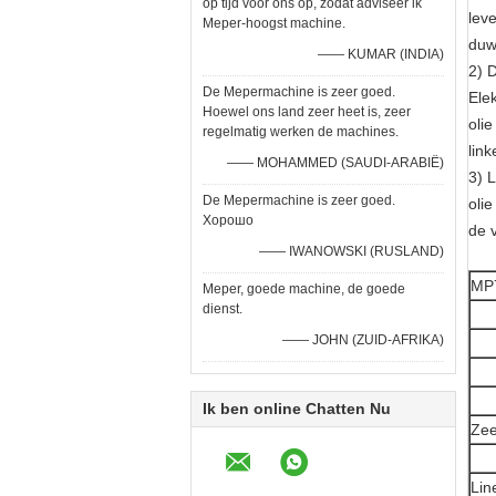
op tijd voor ons op, zodat adviseer ik
leve
Meper-hoogst machine.
duw
—— KUMAR (INDIA)
2) 
De Mepermachine is zeer goed.
Ele
Hoewel ons land zeer heet is, zeer
oli
regelmatig werken de machines.
lin
—— MOHAMMED (SAUDI-ARABIË)
3) 
De Mepermachine is zeer goed.
oli
Хорошо
de 
—— IWANOWSKI (RUSLAND)
MP7
Meper, goede machine, de goede
dienst.
—— JOHN (ZUID-AFRIKA)
Ik ben online Chatten Nu
Zee
Lin