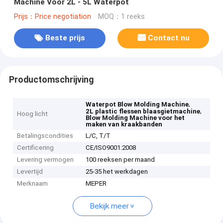
Machine Voor 2L - 5L Waterpot
Prijs：Price negotiation
MOQ：1 reeks
Beste prijs
Contact nu
Productomschrijving
,
Waterpot Blow Molding Machine
,
2L plastic flessen blaasgietmachine
Hoog licht
Blow Molding Machine voor het
maken van kraakbanden
Betalingscondities
L/C, T/T
Certificering
CE/ISO9001:2008
Levering vermogen
100 reeksen per maand
Levertijd
25-35 het werkdagen
Merknaam
MEPER
Bekijk meer