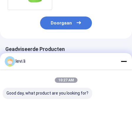
Waterpot
Doorgaan
Geadviseerde Producten
levi.li
10:27 AM
Good day, what product are you looking for?
Hoogrendement MP
Industriële 100L
Hoogrendeme
Blazermachine voor
blaasgietmachine
Blazermachine
flessen van 5 ml -
voor holle PE/PP-
flessen van 5 m
100 l
producten
100 l
Beste prijs
Beste prijs
Beste pri