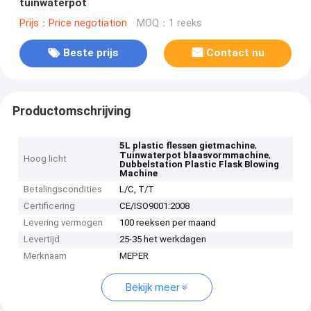
tuinwaterpot
Prijs：Price negotiation
MOQ：1 reeks
Beste prijs
Contact nu
Productomschrijving
,
5L plastic flessen gietmachine
,
Tuinwaterpot blaasvormmachine
Hoog licht
Dubbelstation Plastic Flask Blowing
Machine
Betalingscondities
L/C, T/T
Certificering
CE/ISO9001:2008
Levering vermogen
100 reeksen per maand
Levertijd
25-35 het werkdagen
Merknaam
MEPER
Bekijk meer