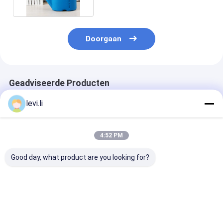
Doorgaan
Geadviseerde Producten
levi.li
4:52 PM
Good day, what product are you looking for?
Hoogrendement MP
Industriële 100L
Hoogrendeme
Blazermachine voor
blaasgietmachine
Blazermachine
flessen van 5 ml -
voor holle PE/PP-
flessen van 5 m
100 l
producten
100 l
Beste prijs
Beste prijs
Beste pri