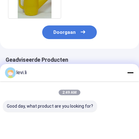
buitenwaterpot
Doorgaan
Geadviseerde Producten
levi.li
2:49 AM
Good day, what product are you looking for?
Hoogrendement MP
Industriële 100L
Hoogrendeme
Blazermachine voor
blaasgietmachine
Blazermachine
flessen van 5 ml -
voor holle PE/PP-
flessen van 5 m
100 l
producten
100 l