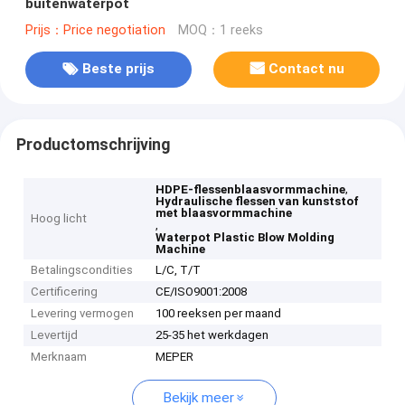
buitenwaterpot
Prijs：Price negotiation
MOQ：1 reeks
Beste prijs
Contact nu
Productomschrijving
,
HDPE-flessenblaasvormmachine
Hydraulische flessen van kunststof
met blaasvormmachine
Hoog licht
,
Waterpot Plastic Blow Molding
Machine
Betalingscondities
L/C, T/T
Certificering
CE/ISO9001:2008
Levering vermogen
100 reeksen per maand
Levertijd
25-35 het werkdagen
Merknaam
MEPER
Bekijk meer